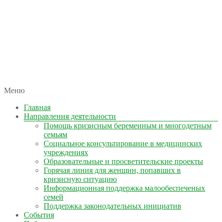
автономная некоммерческая организация
Меню
КОЛЫМА — ЗА ЖИЗНЬ
Главная
Направления деятельности
Помощь кризисным беременным и многодетным
семьям
Социальное консультирование в медицинских
учреждениях
Образовательные и просветительские проекты
Горячая линия для женщин, попавших в
кризисную ситуацию
Информационная поддержка малообеспеченых
семей
Поддержка законодательных инициатив
События