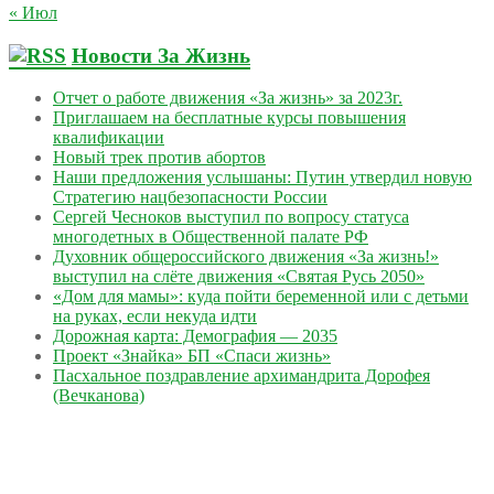
« Июл
Новости За Жизнь
Отчет о работе движения «За жизнь» за 2023г.
Приглашаем на бесплатные курсы повышения
квалификации
Новый трек против абортов
Наши предложения услышаны: Путин утвердил новую
Стратегию нацбезопасности России
Сергей Чесноков выступил по вопросу статуса
многодетных в Общественной палате РФ
Духовник общероссийского движения «За жизнь!»
выступил на слёте движения «Святая Русь 2050»
«Дом для мамы»: куда пойти беременной или с детьми
на руках, если некуда идти
Дорожная карта: Демография — 2035
Проект «Знайка» БП «Спаси жизнь»
Пасхальное поздравление архимандрита Дорофея
(Вечканова)