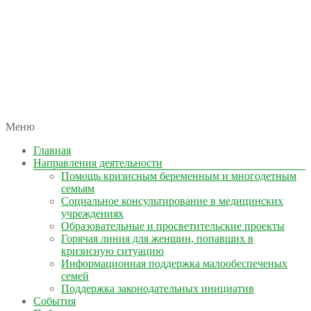
автономная некоммерческая организация
Меню
КОЛЫМА — ЗА ЖИЗНЬ
Главная
Направления деятельности
Помощь кризисным беременным и многодетным
семьям
Социальное консультирование в медицинских
учреждениях
Образовательные и просветительские проекты
Горячая линия для женщин, попавших в
кризисную ситуацию
Информационная поддержка малообеспеченых
семей
Поддержка законодательных инициатив
События