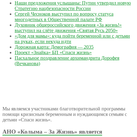
Наши предложения услышаны: Путин утвердил новую
Стратегию нацбезопасности России
Сергей Чесноков выступил по вопросу статуса
многодетных в Общественной палате РФ
Духовник общероссийского движения «За жизнь!»
выступил на слёте движения «Святая Русь 2050»
«Дом для мамы»: куда пойти беременной или с детьми
на руках, если некуда идти
Дорожная карта: Демография — 2035
Проект «Знайка» БП «Спаси жизнь»
Пасхальное поздравление архимандрита Дорофея
(Вечканова)
Мы являемся участниками благотворительной программы
помощи кризисным беременным и нуждающимся семьям с
детьми «Спаси жизнь».
АНО «Колыма – За Жизнь» является