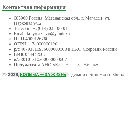
Контактная информация
685000 Россия, Магаданская обл., г. Магадан, ул.
Парковая 9/12
Телефон: +7(914) 035-90-91
Email: kolymazhizn@yandex.ru
ИНН
4909126760
ОГРН
1174900000120
р/с
40703810936000000068 в ПАО Сбербанк России
БИК
044442607
к/с
30101810300000000607
Получатель:
АНО
«Колыма — За Жизнь»
©
2026,
КОЛЫМА — ЗА ЖИЗНЬ
.
Сделано в Sirin House Studio