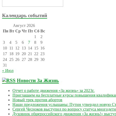
Календарь событий
Август 2026
Пн
Вт
Ср
Чт
Пт
Сб
Вс
1
2
3
4
5
6
7
8
9
10
11
12
13
14
15
16
17
18
19
20
21
22
23
24
25
26
27
28
29
30
31
« Июл
Новости За Жизнь
Отчет о работе движения «За жизнь» за 2023г.
Приглашаем на бесплатные курсы повышения квалифик
Новый трек против абортов
Наши предложения услышаны: Путин утвердил новую Ст
Сергей Чесноков выступил по вопросу статуса многодет
Духовник общероссийского движения «За жизнь!» выступ