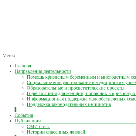
автономная некоммерческая организация
Меню
КОЛЫМА — ЗА ЖИЗНЬ
Главная
Направления деятельности
Помощь кризисным беременным и многодетным се
Социальное консультирование в медицинских учре
Образовательные и просветительские проекты
Горячая линия для женщин, попавших в кризисную
Информационная поддержка малообеспеченых сем
Поддержка законодательных инициатив
События
Публикации
СМИ о нас
Истории спасенных жизней