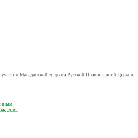
м участии Магаданской епархии Русской Православной Церкви
енным
рождения