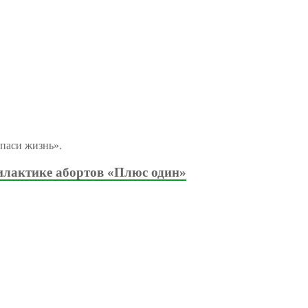
паси жизнь».
илактике абортов «Плюс один»