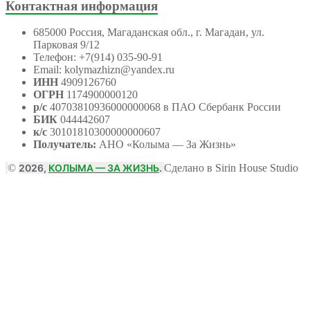
Контактная информация
685000 Россия, Магаданская обл., г. Магадан, ул.
Парковая 9/12
Телефон: +7(914) 035-90-91
Email: kolymazhizn@yandex.ru
ИНН
4909126760
ОГРН
1174900000120
р/с
40703810936000000068 в ПАО Сбербанк России
БИК
044442607
к/с
30101810300000000607
Получатель:
АНО
«Колыма — За Жизнь»
©
2026,
КОЛЫМА — ЗА ЖИЗНЬ
.
Сделано в Sirin House Studio