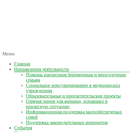
автономная некоммерческая организация
Меню
КОЛЫМА — ЗА ЖИЗНЬ
Главная
Направления деятельности
Помощь кризисным беременным и многодетным
семьям
Социальное консультирование в медицинских
учреждениях
Образовательные и просветительские проекты
Горячая линия для женщин, попавших в
кризисную ситуацию
Информационная поддержка малообеспеченых
семей
Поддержка законодательных инициатив
События