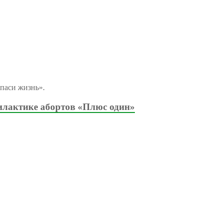
паси жизнь».
илактике абортов «Плюс один»