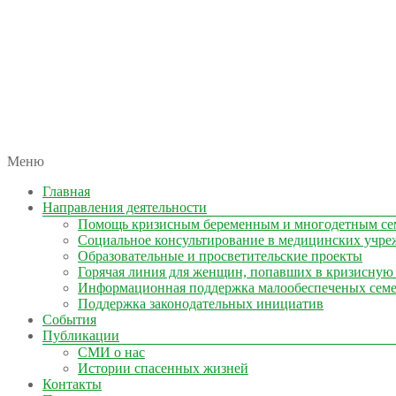
автономная некоммерческая организация
Меню
КОЛЫМА — ЗА ЖИЗНЬ
Главная
Направления деятельности
Помощь кризисным беременным и многодетным се
Социальное консультирование в медицинских учре
Образовательные и просветительские проекты
Горячая линия для женщин, попавших в кризисную
Информационная поддержка малообеспеченых сем
Поддержка законодательных инициатив
События
Публикации
СМИ о нас
Истории спасенных жизней
Контакты