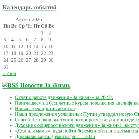
Календарь событий
Август 2026
Пн
Вт
Ср
Чт
Пт
Сб
Вс
1
2
3
4
5
6
7
8
9
10
11
12
13
14
15
16
17
18
19
20
21
22
23
24
25
26
27
28
29
30
31
« Июл
Новости За Жизнь
Отчет о работе движения «За жизнь» за 2023г.
Приглашаем на бесплатные курсы повышения квалифик
Новый трек против абортов
Наши предложения услышаны: Путин утвердил новую Ст
Сергей Чесноков выступил по вопросу статуса многодет
Духовник общероссийского движения «За жизнь!» выступ
«Дом для мамы»: куда пойти беременной или с детьми на 
Дорожная карта: Демография — 2035