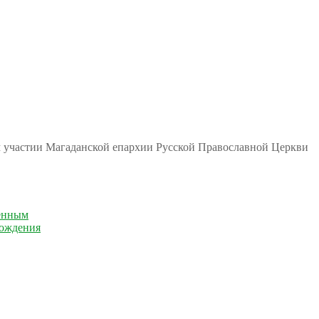
м участии Магаданской епархии Русской Православной Церкви
енным
рождения