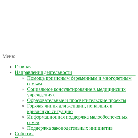
автономная некоммерческая организация
Меню
КОЛЫМА — ЗА ЖИЗНЬ
Главная
Направления деятельности
Помощь кризисным беременным и многодетным
семьям
Социальное консультирование в медицинских
учреждениях
Образовательные и просветительские проекты
Горячая линия для женщин, попавших в
кризисную ситуацию
Информационная поддержка малообеспеченых
семей
Поддержка законодательных инициатив
События