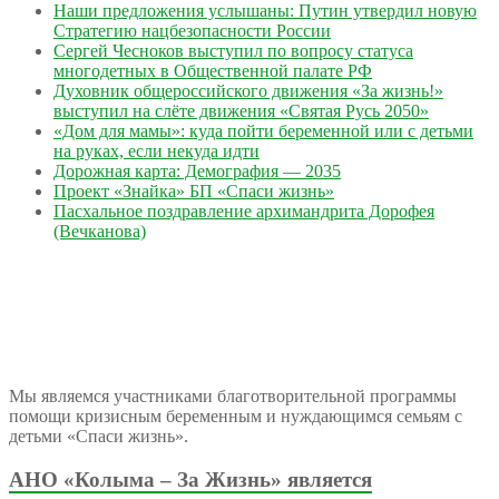
Наши предложения услышаны: Путин утвердил новую
Стратегию нацбезопасности России
Сергей Чесноков выступил по вопросу статуса
многодетных в Общественной палате РФ
Духовник общероссийского движения «За жизнь!»
выступил на слёте движения «Святая Русь 2050»
«Дом для мамы»: куда пойти беременной или с детьми
на руках, если некуда идти
Дорожная карта: Демография — 2035
Проект «Знайка» БП «Спаси жизнь»
Пасхальное поздравление архимандрита Дорофея
(Вечканова)
Мы являемся участниками благотворительной программы
помощи кризисным беременным и нуждающимся семьям с
детьми «Спаси жизнь».
АНО «Колыма – За Жизнь» является