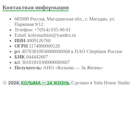
Контактная информация
685000 Россия, Магаданская обл., г. Магадан, ул.
Парковая 9/12
Телефон: +7(914) 035-90-91
Email: kolymazhizn@yandex.ru
ИНН
4909126760
ОГРН
1174900000120
р/с
40703810936000000068 в ПАО Сбербанк России
БИК
044442607
к/с
30101810300000000607
Получатель:
АНО
«Колыма — За Жизнь»
©
2026,
КОЛЫМА — ЗА ЖИЗНЬ
.
Сделано в Sirin House Studio