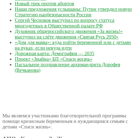
Новый трек против абортов
Наши предложения услышаны: Путин утвердил новую
Стратегию нацбезопасности России
Сергей Чесноков выступил по вопросу статуса
многодетных в Общественной палате РФ
Духовник общероссийского движения «За жизнь!»
выступил на слёте движения «Святая Русь 2050»
«Дом для мамы»: куда пойти беременной или с детьми
на руках, если некуда идти
Дорожная карта: Демография — 2035
Проект «Знайка» БП «Спаси жизнь»
Пасхальное поздравление архимандрита Дорофея
(Вечканова)
Мы являемся участниками благотворительной программы
помощи кризисным беременным и нуждающимся семьям с
детьми «Спаси жизнь».