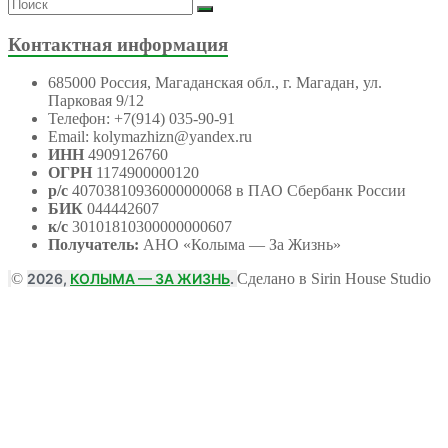
Контактная информация
685000 Россия, Магаданская обл., г. Магадан, ул.
Парковая 9/12
Телефон: +7(914) 035-90-91
Email: kolymazhizn@yandex.ru
ИНН
4909126760
ОГРН
1174900000120
р/с
40703810936000000068 в ПАО Сбербанк России
БИК
044442607
к/с
30101810300000000607
Получатель:
АНО
«Колыма — За Жизнь»
©
2026,
КОЛЫМА — ЗА ЖИЗНЬ
.
Сделано в Sirin House Studio