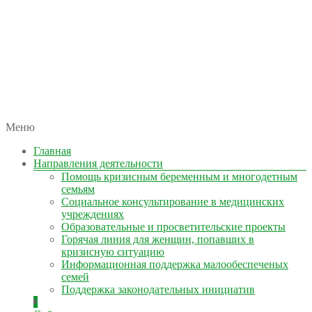
автономная некоммерческая организация
Меню
КОЛЫМА — ЗА ЖИЗНЬ
Главная
Направления деятельности
Помощь кризисным беременным и многодетным
семьям
Социальное консультирование в медицинских
учреждениях
Образовательные и просветительские проекты
Горячая линия для женщин, попавших в
кризисную ситуацию
Информационная поддержка малообеспеченых
семей
Поддержка законодательных инициатив