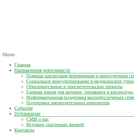
автономная некоммерческая организация
Меню
КОЛЫМА — ЗА ЖИЗНЬ
Главная
Направления деятельности
Помощь кризисным беременным и многодетным се
Социальное консультирование в медицинских учре
Образовательные и просветительские проекты
Горячая линия для женщин, попавших в кризисную
Информационная поддержка малообеспеченых сем
Поддержка законодательных инициатив
События
Публикации
СМИ о нас
Истории спасенных жизней
Контакты