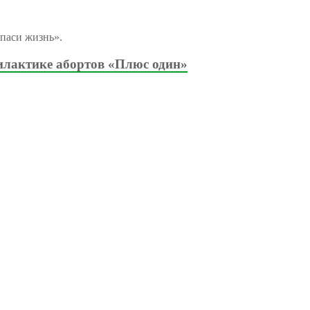
паси жизнь».
илактике абортов «Плюс один»