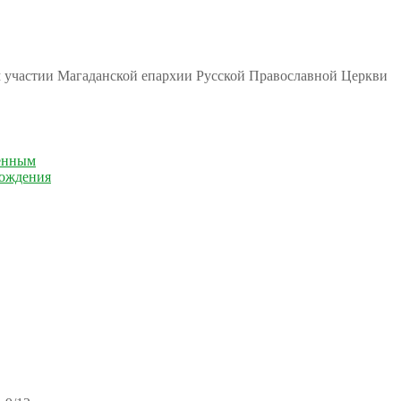
м участии Магаданской епархии Русской Православной Церкви
енным
рождения