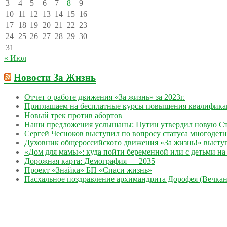
3
4
5
6
7
8
9
10
11
12
13
14
15
16
17
18
19
20
21
22
23
24
25
26
27
28
29
30
31
« Июл
Новости За Жизнь
Отчет о работе движения «За жизнь» за 2023г.
Приглашаем на бесплатные курсы повышения квалифик
Новый трек против абортов
Наши предложения услышаны: Путин утвердил новую Ст
Сергей Чесноков выступил по вопросу статуса многодет
Духовник общероссийского движения «За жизнь!» выступ
«Дом для мамы»: куда пойти беременной или с детьми на 
Дорожная карта: Демография — 2035
Проект «Знайка» БП «Спаси жизнь»
Пасхальное поздравление архимандрита Дорофея (Вечкан