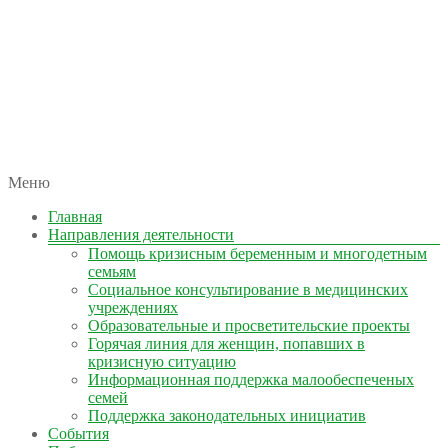
автономная некоммерческая организация
Меню
КОЛЫМА — ЗА ЖИЗНЬ
Главная
Направления деятельности
Помощь кризисным беременным и многодетным
семьям
Социальное консультирование в медицинских
учреждениях
Образовательные и просветительские проекты
Горячая линия для женщин, попавших в
кризисную ситуацию
Информационная поддержка малообеспеченых
семей
Поддержка законодательных инициатив
События