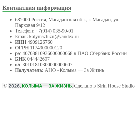
Контактная информация
685000 Россия, Магаданская обл., г. Магадан, ул.
Парковая 9/12
Телефон: +7(914) 035-90-91
Email: kolymazhizn@yandex.ru
ИНН
4909126760
ОГРН
1174900000120
р/с
40703810936000000068 в ПАО Сбербанк России
БИК
044442607
к/с
30101810300000000607
Получатель:
АНО
«Колыма — За Жизнь»
©
2026,
КОЛЫМА — ЗА ЖИЗНЬ
.
Сделано в Sirin House Studio