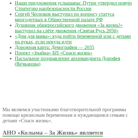
Наши предложения услышаны: Путин утвердил новую
Стратегию нацбезопасности России
Сергей Чесноков выступил по вопросу статуса
многодетных в Общественной палате РФ
Духовник общероссийского движения «За жизнь!»
выступил на слёте движения «Святая Русь 2050»
«Дом для мамы»: куда пойти беременной или с детьми
на руках, если некуда идти
Дорожная карта: Демография — 2035
Проект «Знайка» БП «Спаси жизнь»
Пасхальное поздравление архимандрита Дорофея
(Вечканова)
Мы являемся участниками благотворительной программы
помощи кризисным беременным и нуждающимся семьям с
детьми «Спаси жизнь».
АНО «Колыма – За Жизнь» является