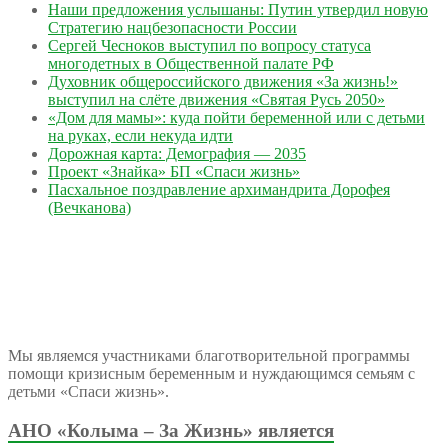
Наши предложения услышаны: Путин утвердил новую
Стратегию нацбезопасности России
Сергей Чесноков выступил по вопросу статуса
многодетных в Общественной палате РФ
Духовник общероссийского движения «За жизнь!»
выступил на слёте движения «Святая Русь 2050»
«Дом для мамы»: куда пойти беременной или с детьми
на руках, если некуда идти
Дорожная карта: Демография — 2035
Проект «Знайка» БП «Спаси жизнь»
Пасхальное поздравление архимандрита Дорофея
(Вечканова)
Мы являемся участниками благотворительной программы
помощи кризисным беременным и нуждающимся семьям с
детьми «Спаси жизнь».
АНО «Колыма – За Жизнь» является