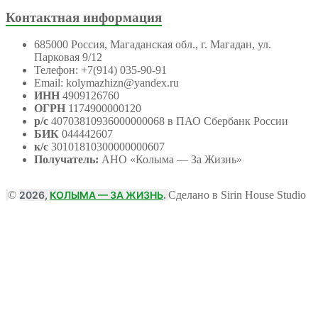
Контактная информация
685000 Россия, Магаданская обл., г. Магадан, ул.
Парковая 9/12
Телефон: +7(914) 035-90-91
Email: kolymazhizn@yandex.ru
ИНН
4909126760
ОГРН
1174900000120
р/с
40703810936000000068 в ПАО Сбербанк России
БИК
044442607
к/с
30101810300000000607
Получатель:
АНО
«Колыма — За Жизнь»
©
2026,
КОЛЫМА — ЗА ЖИЗНЬ
.
Сделано в Sirin House Studio