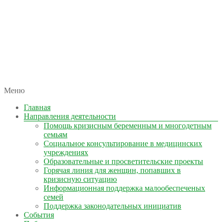
автономная некоммерческая организация
Меню
КОЛЫМА — ЗА ЖИЗНЬ
Главная
Направления деятельности
Помощь кризисным беременным и многодетным
семьям
Социальное консультирование в медицинских
учреждениях
Образовательные и просветительские проекты
Горячая линия для женщин, попавших в
кризисную ситуацию
Информационная поддержка малообеспеченых
семей
Поддержка законодательных инициатив
События