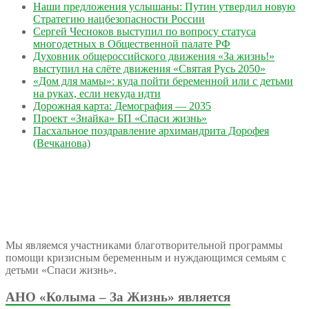
Наши предложения услышаны: Путин утвердил новую
Стратегию нацбезопасности России
Сергей Чесноков выступил по вопросу статуса
многодетных в Общественной палате РФ
Духовник общероссийского движения «За жизнь!»
выступил на слёте движения «Святая Русь 2050»
«Дом для мамы»: куда пойти беременной или с детьми
на руках, если некуда идти
Дорожная карта: Демография — 2035
Проект «Знайка» БП «Спаси жизнь»
Пасхальное поздравление архимандрита Дорофея
(Вечканова)
Мы являемся участниками благотворительной программы
помощи кризисным беременным и нуждающимся семьям с
детьми «Спаси жизнь».
АНО «Колыма – За Жизнь» является