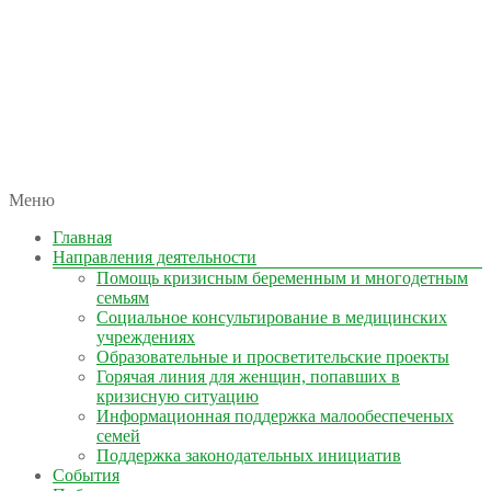
автономная некоммерческая организация
Меню
КОЛЫМА — ЗА ЖИЗНЬ
Главная
Направления деятельности
Помощь кризисным беременным и многодетным
семьям
Социальное консультирование в медицинских
учреждениях
Образовательные и просветительские проекты
Горячая линия для женщин, попавших в
кризисную ситуацию
Информационная поддержка малообеспеченых
семей
Поддержка законодательных инициатив
События