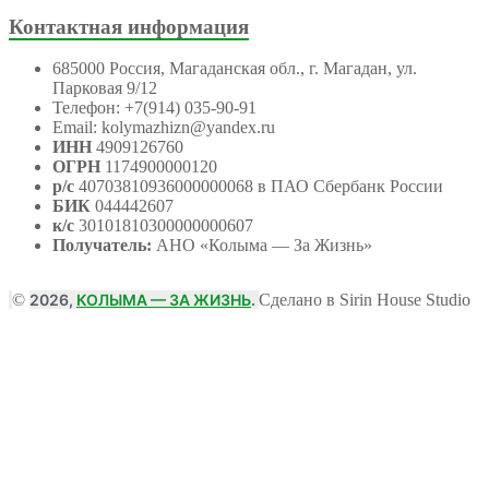
Контактная информация
685000 Россия, Магаданская обл., г. Магадан, ул.
Парковая 9/12
Телефон: +7(914) 035-90-91
Email: kolymazhizn@yandex.ru
ИНН
4909126760
ОГРН
1174900000120
р/с
40703810936000000068 в ПАО Сбербанк России
БИК
044442607
к/с
30101810300000000607
Получатель:
АНО
«Колыма — За Жизнь»
©
2026,
КОЛЫМА — ЗА ЖИЗНЬ
.
Сделано в Sirin House Studio