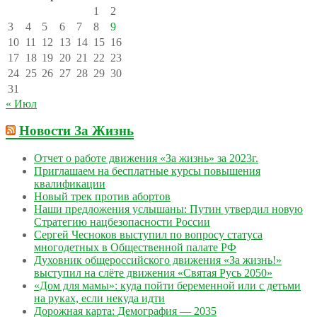
1
2
3
4
5
6
7
8
9
10
11
12
13
14
15
16
17
18
19
20
21
22
23
24
25
26
27
28
29
30
31
« Июл
Новости За Жизнь
Отчет о работе движения «За жизнь» за 2023г.
Приглашаем на бесплатные курсы повышения
квалификации
Новый трек против абортов
Наши предложения услышаны: Путин утвердил новую
Стратегию нацбезопасности России
Сергей Чесноков выступил по вопросу статуса
многодетных в Общественной палате РФ
Духовник общероссийского движения «За жизнь!»
выступил на слёте движения «Святая Русь 2050»
«Дом для мамы»: куда пойти беременной или с детьми
на руках, если некуда идти
Дорожная карта: Демография — 2035