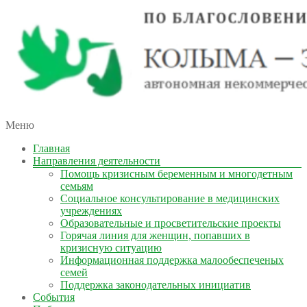
автономная некоммерческая организация
Меню
КОЛЫМА — ЗА ЖИЗНЬ
Главная
Направления деятельности
Помощь кризисным беременным и многодетным
семьям
Социальное консультирование в медицинских
учреждениях
Образовательные и просветительские проекты
Горячая линия для женщин, попавших в
кризисную ситуацию
Информационная поддержка малообеспеченых
семей
Поддержка законодательных инициатив
События