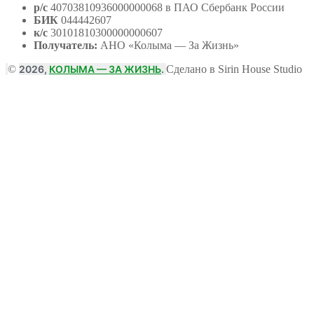
р/с
40703810936000000068 в ПАО Сбербанк России
БИК
044442607
к/с
30101810300000000607
Получатель:
АНО
«Колыма — За Жизнь»
©
2026,
КОЛЫМА — ЗА ЖИЗНЬ
.
Сделано в Sirin House Studio