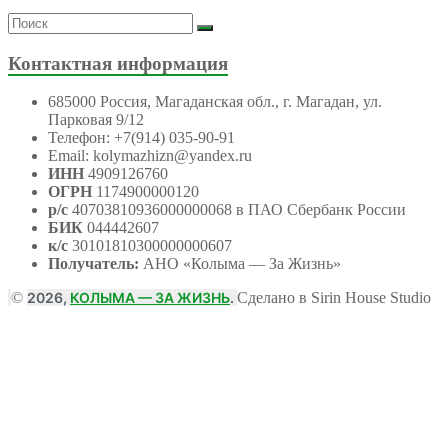
Контактная информация
685000 Россия, Магаданская обл., г. Магадан, ул.
Парковая 9/12
Телефон: +7(914) 035-90-91
Email: kolymazhizn@yandex.ru
ИНН
4909126760
ОГРН
1174900000120
р/с
40703810936000000068 в ПАО Сбербанк России
БИК
044442607
к/с
30101810300000000607
Получатель:
АНО
«Колыма — За Жизнь»
©
2026,
КОЛЫМА — ЗА ЖИЗНЬ
.
Сделано в Sirin House Studio