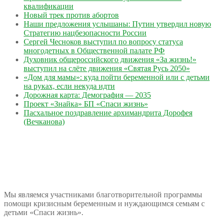
квалификации
Новый трек против абортов
Наши предложения услышаны: Путин утвердил новую
Стратегию нацбезопасности России
Сергей Чесноков выступил по вопросу статуса
многодетных в Общественной палате РФ
Духовник общероссийского движения «За жизнь!»
выступил на слёте движения «Святая Русь 2050»
«Дом для мамы»: куда пойти беременной или с детьми
на руках, если некуда идти
Дорожная карта: Демография — 2035
Проект «Знайка» БП «Спаси жизнь»
Пасхальное поздравление архимандрита Дорофея
(Вечканова)
Мы являемся участниками благотворительной программы
помощи кризисным беременным и нуждающимся семьям с
детьми «Спаси жизнь».