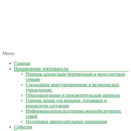
автономная некоммерческая организация
Меню
КОЛЫМА — ЗА ЖИЗНЬ
Главная
Направления деятельности
Помощь кризисным беременным и многодетным
семьям
Социальное консультирование в медицинских
учреждениях
Образовательные и просветительские проекты
Горячая линия для женщин, попавших в
кризисную ситуацию
Информационная поддержка малообеспеченых
семей
Поддержка законодательных инициатив
События