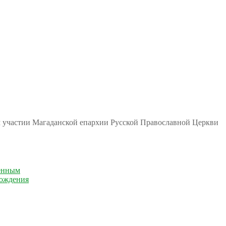
м участии Магаданской епархии Русской Православной Церкви
енным
рождения