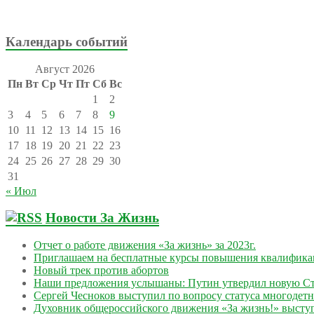
Календарь событий
Август 2026
Пн
Вт
Ср
Чт
Пт
Сб
Вс
1
2
3
4
5
6
7
8
9
10
11
12
13
14
15
16
17
18
19
20
21
22
23
24
25
26
27
28
29
30
31
« Июл
Новости За Жизнь
Отчет о работе движения «За жизнь» за 2023г.
Приглашаем на бесплатные курсы повышения квалифик
Новый трек против абортов
Наши предложения услышаны: Путин утвердил новую Ст
Сергей Чесноков выступил по вопросу статуса многодет
Духовник общероссийского движения «За жизнь!» выступ