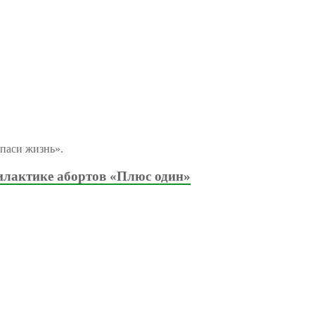
паси жизнь».
илактике абортов «Плюс один»