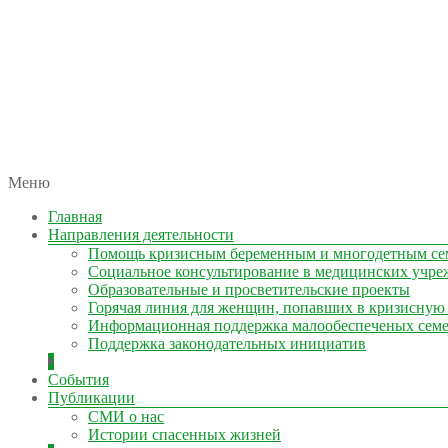
автономная некоммерческая организация
Меню
КОЛЫМА — ЗА ЖИЗНЬ
Главная
Направления деятельности
Помощь кризисным беременным и многодетным се
Социальное консультирование в медицинских учре
Образовательные и просветительские проекты
Горячая линия для женщин, попавших в кризисную
Информационная поддержка малообеспеченых сем
Поддержка законодательных инициатив
События
Публикации
СМИ о нас
Истории спасенных жизней