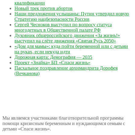
квалификации
Новый трек против абортов
Наши предложения услышаны: Путин утвердил новую
Стратегию нацбезопасности России
Сергей Чесноков выступил по вопросу статуса
многодетных в Общественной палате РФ
Духовник общероссийского движения «За жизнь!»
выступил на слёте движения «Святая Русь 2050»
«Дом для мамы»: куда пойти беременной или с детьми
на руках, если некуда идти
Дорожная карта: Демография — 2035
Проект «Знайка» БП «Спаси жизнь»
Пасхальное поздравление архимандрита Дорофея
(Вечканова)
Мы являемся участниками благотворительной программы
помощи кризисным беременным и нуждающимся семьям с
детьми «Спаси жизнь».