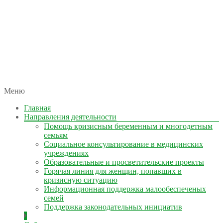
автономная некоммерческая организация
Меню
КОЛЫМА — ЗА ЖИЗНЬ
Главная
Направления деятельности
Помощь кризисным беременным и многодетным
семьям
Социальное консультирование в медицинских
учреждениях
Образовательные и просветительские проекты
Горячая линия для женщин, попавших в
кризисную ситуацию
Информационная поддержка малообеспеченых
семей
Поддержка законодательных инициатив