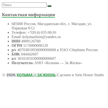
Контактная информация
685000 Россия, Магаданская обл., г. Магадан, ул.
Парковая 9/12
Телефон: +7(914) 035-90-91
Email: kolymazhizn@yandex.ru
ИНН
4909126760
ОГРН
1174900000120
р/с
40703810936000000068 в ПАО Сбербанк России
БИК
044442607
к/с
30101810300000000607
Получатель:
АНО
«Колыма — За Жизнь»
©
2026,
КОЛЫМА — ЗА ЖИЗНЬ
.
Сделано в Sirin House Studio