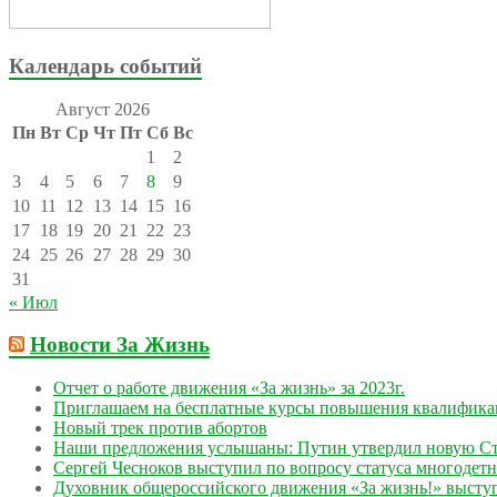
Календарь событий
Август 2026
Пн
Вт
Ср
Чт
Пт
Сб
Вс
1
2
3
4
5
6
7
8
9
10
11
12
13
14
15
16
17
18
19
20
21
22
23
24
25
26
27
28
29
30
31
« Июл
Новости За Жизнь
Отчет о работе движения «За жизнь» за 2023г.
Приглашаем на бесплатные курсы повышения квалифик
Новый трек против абортов
Наши предложения услышаны: Путин утвердил новую Ст
Сергей Чесноков выступил по вопросу статуса многодет
Духовник общероссийского движения «За жизнь!» выступ