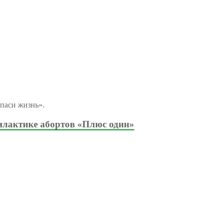
паси жизнь».
илактике абортов «Плюс один»