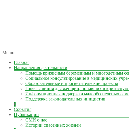
автономная некоммерческая организация
Меню
КОЛЫМА — ЗА ЖИЗНЬ
Главная
Направления деятельности
Помощь кризисным беременным и многодетным се
Социальное консультирование в медицинских учре
Образовательные и просветительские проекты
Горячая линия для женщин, попавших в кризисную
Информационная поддержка малообеспеченых сем
Поддержка законодательных инициатив
События
Публикации
СМИ о нас
Истории спасенных жизней