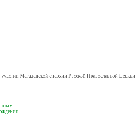
м участии Магаданской епархии Русской Православной Церкви
енным
рождения