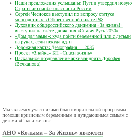
Наши предложения услышаны: Путин утвердил новую
Стратегию нацбезопасности России
Сергей Чесноков выступил по вопросу статуса
многодетных в Общественной палате РФ
Духовник общероссийского движения «За жизнь!»
выступил на слёте движения «Святая Русь 2050»
«Дом для мамы»: куда пойти беременной или с детьми
на руках, если некуда идти
Дорожная карта: Демография — 2035
Проект «Знайка» БП «Спаси жизнь»
Пасхальное поздравление архимандрита Дорофея
(Вечканова)
Мы являемся участниками благотворительной программы
помощи кризисным беременным и нуждающимся семьям с
детьми «Спаси жизнь».
АНО «Колыма – За Жизнь» является