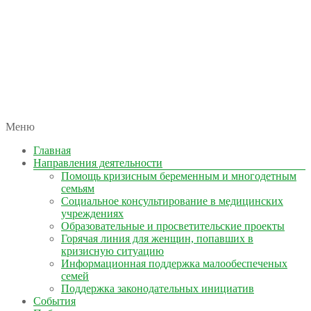
автономная некоммерческая организация
Меню
КОЛЫМА — ЗА ЖИЗНЬ
Главная
Направления деятельности
Помощь кризисным беременным и многодетным
семьям
Социальное консультирование в медицинских
учреждениях
Образовательные и просветительские проекты
Горячая линия для женщин, попавших в
кризисную ситуацию
Информационная поддержка малообеспеченых
семей
Поддержка законодательных инициатив
События