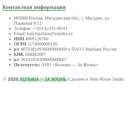
Контактная информация
685000 Россия, Магаданская обл., г. Магадан, ул.
Парковая 9/12
Телефон: +7(914) 035-90-91
Email: kolymazhizn@yandex.ru
ИНН
4909126760
ОГРН
1174900000120
р/с
40703810936000000068 в ПАО Сбербанк России
БИК
044442607
к/с
30101810300000000607
Получатель:
АНО
«Колыма — За Жизнь»
©
2026,
КОЛЫМА — ЗА ЖИЗНЬ
.
Сделано в Sirin House Studio