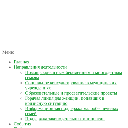
автономная некоммерческая организация
Меню
КОЛЫМА — ЗА ЖИЗНЬ
Главная
Направления деятельности
Помощь кризисным беременным и многодетным
семьям
Социальное консультирование в медицинских
учреждениях
Образовательные и просветительские проекты
Горячая линия для женщин, попавших в
кризисную ситуацию
Информационная поддержка малообеспеченых
семей
Поддержка законодательных инициатив
События