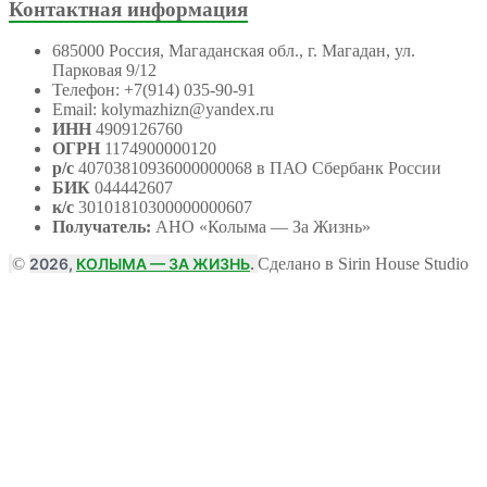
Контактная информация
685000 Россия, Магаданская обл., г. Магадан, ул.
Парковая 9/12
Телефон: +7(914) 035-90-91
Email: kolymazhizn@yandex.ru
ИНН
4909126760
ОГРН
1174900000120
р/с
40703810936000000068 в ПАО Сбербанк России
БИК
044442607
к/с
30101810300000000607
Получатель:
АНО
«Колыма — За Жизнь»
©
2026,
КОЛЫМА — ЗА ЖИЗНЬ
.
Сделано в Sirin House Studio