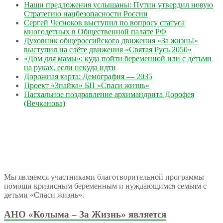
Наши предложения услышаны: Путин утвердил новую
Стратегию нацбезопасности России
Сергей Чесноков выступил по вопросу статуса
многодетных в Общественной палате РФ
Духовник общероссийского движения «За жизнь!»
выступил на слёте движения «Святая Русь 2050»
«Дом для мамы»: куда пойти беременной или с детьми
на руках, если некуда идти
Дорожная карта: Демография — 2035
Проект «Знайка» БП «Спаси жизнь»
Пасхальное поздравление архимандрита Дорофея
(Вечканова)
Мы являемся участниками благотворительной программы
помощи кризисным беременным и нуждающимся семьям с
детьми «Спаси жизнь».
АНО «Колыма – За Жизнь» является