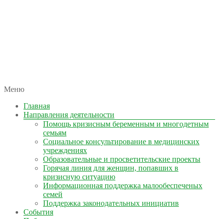
автономная некоммерческая организация
Меню
КОЛЫМА — ЗА ЖИЗНЬ
Главная
Направления деятельности
Помощь кризисным беременным и многодетным
семьям
Социальное консультирование в медицинских
учреждениях
Образовательные и просветительские проекты
Горячая линия для женщин, попавших в
кризисную ситуацию
Информационная поддержка малообеспеченых
семей
Поддержка законодательных инициатив
События