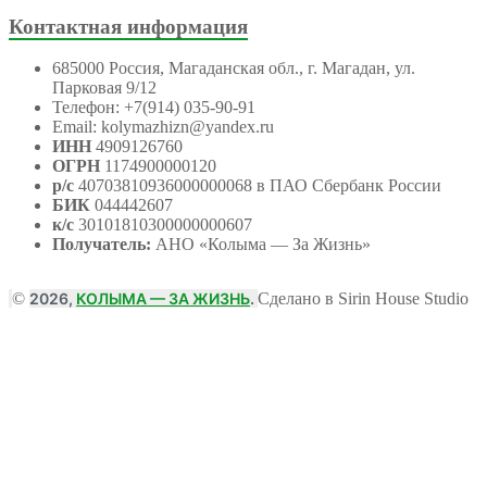
Контактная информация
685000 Россия, Магаданская обл., г. Магадан, ул.
Парковая 9/12
Телефон: +7(914) 035-90-91
Email: kolymazhizn@yandex.ru
ИНН
4909126760
ОГРН
1174900000120
р/с
40703810936000000068 в ПАО Сбербанк России
БИК
044442607
к/с
30101810300000000607
Получатель:
АНО
«Колыма — За Жизнь»
©
2026,
КОЛЫМА — ЗА ЖИЗНЬ
.
Сделано в Sirin House Studio