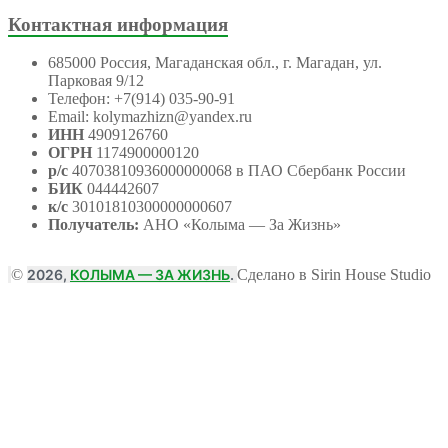
Контактная информация
685000 Россия, Магаданская обл., г. Магадан, ул.
Парковая 9/12
Телефон: +7(914) 035-90-91
Email: kolymazhizn@yandex.ru
ИНН
4909126760
ОГРН
1174900000120
р/с
40703810936000000068 в ПАО Сбербанк России
БИК
044442607
к/с
30101810300000000607
Получатель:
АНО
«Колыма — За Жизнь»
©
2026,
КОЛЫМА — ЗА ЖИЗНЬ
.
Сделано в Sirin House Studio