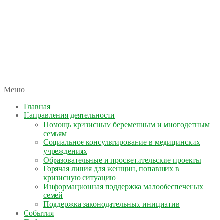
автономная некоммерческая организация
Меню
КОЛЫМА — ЗА ЖИЗНЬ
Главная
Направления деятельности
Помощь кризисным беременным и многодетным
семьям
Социальное консультирование в медицинских
учреждениях
Образовательные и просветительские проекты
Горячая линия для женщин, попавших в
кризисную ситуацию
Информационная поддержка малообеспеченых
семей
Поддержка законодательных инициатив
События