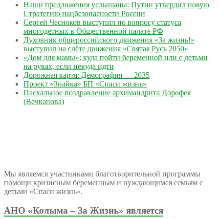
Наши предложения услышаны: Путин утвердил новую
Стратегию нацбезопасности России
Сергей Чесноков выступил по вопросу статуса
многодетных в Общественной палате РФ
Духовник общероссийского движения «За жизнь!»
выступил на слёте движения «Святая Русь 2050»
«Дом для мамы»: куда пойти беременной или с детьми
на руках, если некуда идти
Дорожная карта: Демография — 2035
Проект «Знайка» БП «Спаси жизнь»
Пасхальное поздравление архимандрита Дорофея
(Вечканова)
Мы являемся участниками благотворительной программы
помощи кризисным беременным и нуждающимся семьям с
детьми «Спаси жизнь».
АНО «Колыма – За Жизнь» является