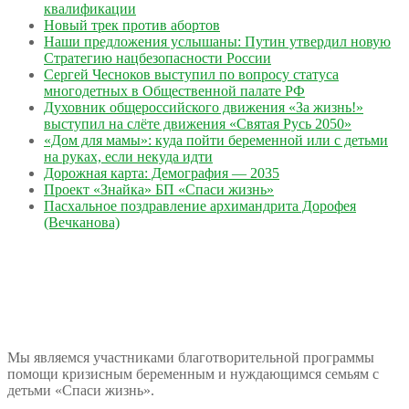
квалификации
Новый трек против абортов
Наши предложения услышаны: Путин утвердил новую
Стратегию нацбезопасности России
Сергей Чесноков выступил по вопросу статуса
многодетных в Общественной палате РФ
Духовник общероссийского движения «За жизнь!»
выступил на слёте движения «Святая Русь 2050»
«Дом для мамы»: куда пойти беременной или с детьми
на руках, если некуда идти
Дорожная карта: Демография — 2035
Проект «Знайка» БП «Спаси жизнь»
Пасхальное поздравление архимандрита Дорофея
(Вечканова)
Мы являемся участниками благотворительной программы
помощи кризисным беременным и нуждающимся семьям с
детьми «Спаси жизнь».