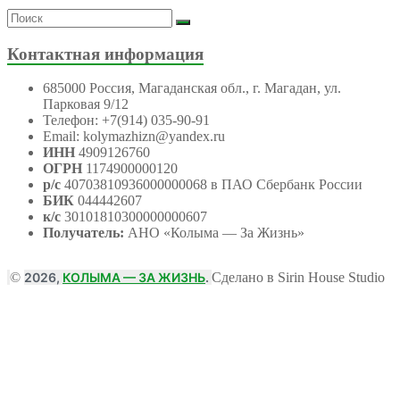
Контактная информация
685000 Россия, Магаданская обл., г. Магадан, ул.
Парковая 9/12
Телефон: +7(914) 035-90-91
Email: kolymazhizn@yandex.ru
ИНН
4909126760
ОГРН
1174900000120
р/с
40703810936000000068 в ПАО Сбербанк России
БИК
044442607
к/с
30101810300000000607
Получатель:
АНО
«Колыма — За Жизнь»
©
2026,
КОЛЫМА — ЗА ЖИЗНЬ
.
Сделано в Sirin House Studio