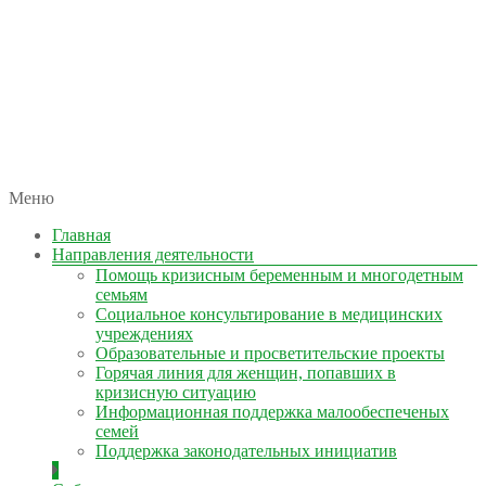
автономная некоммерческая организация
Меню
КОЛЫМА — ЗА ЖИЗНЬ
Главная
Направления деятельности
Помощь кризисным беременным и многодетным
семьям
Социальное консультирование в медицинских
учреждениях
Образовательные и просветительские проекты
Горячая линия для женщин, попавших в
кризисную ситуацию
Информационная поддержка малообеспеченых
семей
Поддержка законодательных инициатив