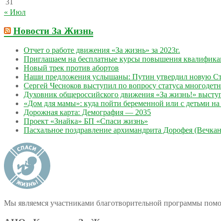
31
« Июл
Новости За Жизнь
Отчет о работе движения «За жизнь» за 2023г.
Приглашаем на бесплатные курсы повышения квалифик
Новый трек против абортов
Наши предложения услышаны: Путин утвердил новую Ст
Сергей Чесноков выступил по вопросу статуса многодет
Духовник общероссийского движения «За жизнь!» выступ
«Дом для мамы»: куда пойти беременной или с детьми на 
Дорожная карта: Демография — 2035
Проект «Знайка» БП «Спаси жизнь»
Пасхальное поздравление архимандрита Дорофея (Вечкан
Мы являемся участниками благотворительной программы пом