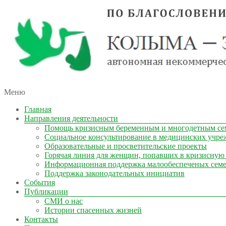
автономная некоммерческая организация
Меню
КОЛЫМА — ЗА ЖИЗНЬ
Главная
Направления деятельности
Помощь кризисным беременным и многодетным се
Социальное консультирование в медицинских учре
Образовательные и просветительские проекты
Горячая линия для женщин, попавших в кризисную
Информационная поддержка малообеспеченых сем
Поддержка законодательных инициатив
События
Публикации
СМИ о нас
Истории спасенных жизней
Контакты