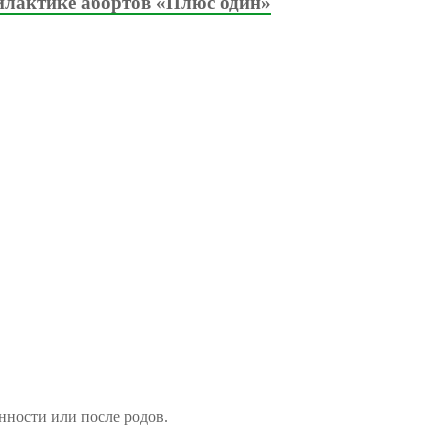
илактике абортов «Плюс один»
нности или после родов.