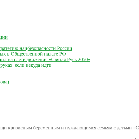
ации
ратегию нацбезопасности России
ных в Общественной палате РФ
ил на слёте движения «Святая Русь 2050»
руках, если некуда идти
ова)
ощи кризисным беременным и нуждающимся семьям с детьми «С