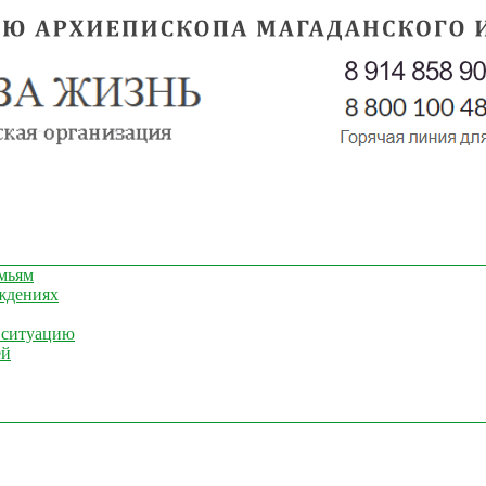
мьям
ждениях
 ситуацию
ей