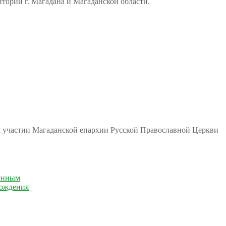
тории г. Магадана и Магаданской области.
м участии Магаданской епархии Русской Православной Церкви
енным
рождения