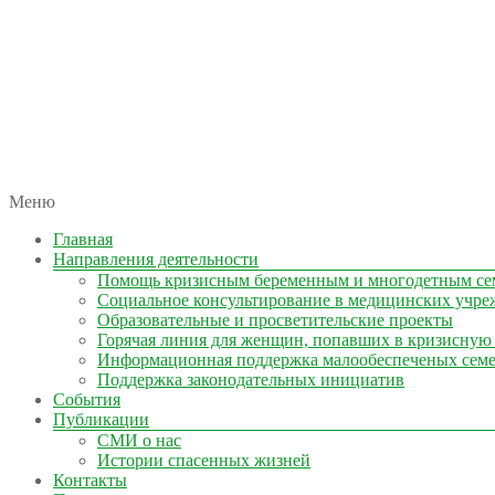
автономная некоммерческая организация
Меню
КОЛЫМА — ЗА ЖИЗНЬ
Главная
Направления деятельности
Помощь кризисным беременным и многодетным се
Социальное консультирование в медицинских учре
Образовательные и просветительские проекты
Горячая линия для женщин, попавших в кризисную
Информационная поддержка малообеспеченых сем
Поддержка законодательных инициатив
События
Публикации
СМИ о нас
Истории спасенных жизней
Контакты