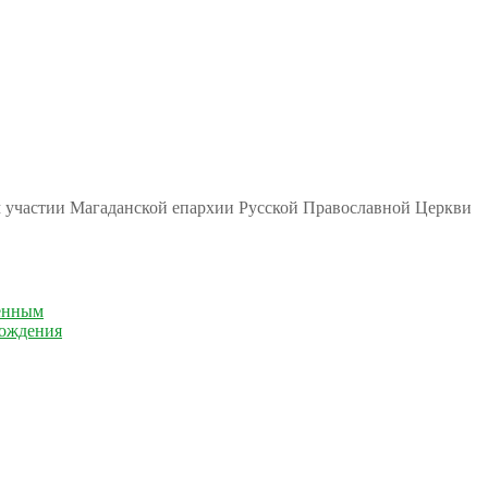
м участии Магаданской епархии Русской Православной Церкви
енным
рождения