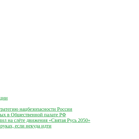
ации
ратегию нацбезопасности России
ных в Общественной палате РФ
ил на слёте движения «Святая Русь 2050»
руках, если некуда идти