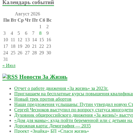
Календарь событий
Август 2026
Пн
Вт
Ср
Чт
Пт
Сб
Вс
1
2
3
4
5
6
7
8
9
10
11
12
13
14
15
16
17
18
19
20
21
22
23
24
25
26
27
28
29
30
31
« Июл
Новости За Жизнь
Отчет о работе движения «За жизнь» за 2023г.
Приглашаем на бесплатные курсы повышения квалифик
Новый трек против абортов
Наши предложения услышаны: Путин утвердил новую Ст
Сергей Чесноков выступил по вопросу статуса многодет
Духовник общероссийского движения «За жизнь!» выступ
«Дом для мамы»: куда пойти беременной или с детьми на 
Дорожная карта: Демография — 2035
Проект «Знайка» БП «Спаси жизнь»