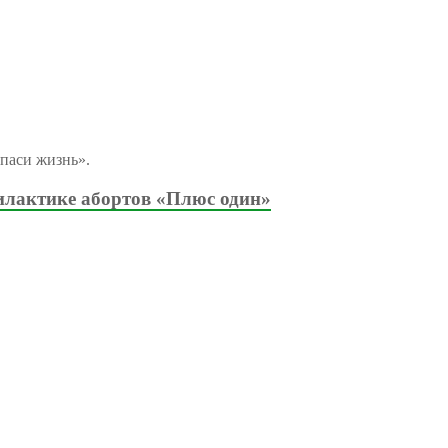
паси жизнь».
илактике абортов «Плюс один»