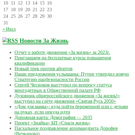
10
11
12
13
14
15
16
17
18
19
20
21
22
23
24
25
26
27
28
29
30
31
« Июл
Новости За Жизнь
Отчет о работе движения «За жизнь» за 2023г.
Приглашаем на бесплатные курсы повышения
квалификации
Новый трек против абортов
Наши предложения услышаны: Путин утвердил новую
Стратегию нацбезопасности России
Сергей Чесноков выступил по вопросу статуса
многодетных в Общественной палате РФ
Духовник общероссийского движения «За жизнь!»
выступил на слёте движения «Святая Русь 2050»
«Дом для мамы»: куда пойти беременной или с детьми
на руках, если некуда идти
Дорожная карта: Демография — 2035
Проект «Знайка» БП «Спаси жизнь»
Пасхальное поздравление архимандрита Дорофея
(Вечканова)