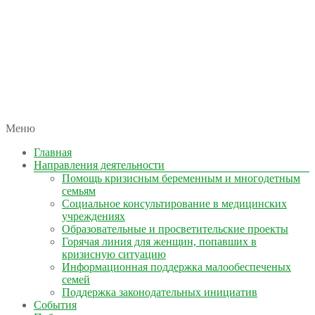
автономная некоммерческая организация
Меню
КОЛЫМА — ЗА ЖИЗНЬ
Главная
Направления деятельности
Помощь кризисным беременным и многодетным
семьям
Социальное консультирование в медицинских
учреждениях
Образовательные и просветительские проекты
Горячая линия для женщин, попавших в
кризисную ситуацию
Информационная поддержка малообеспеченых
семей
Поддержка законодательных инициатив
События