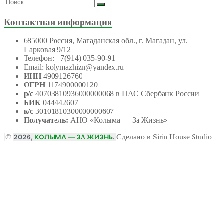
Контактная информация
685000 Россия, Магаданская обл., г. Магадан, ул.
Парковая 9/12
Телефон: +7(914) 035-90-91
Email: kolymazhizn@yandex.ru
ИНН
4909126760
ОГРН
1174900000120
р/с
40703810936000000068 в ПАО Сбербанк России
БИК
044442607
к/с
30101810300000000607
Получатель:
АНО
«Колыма — За Жизнь»
©
2026,
КОЛЫМА — ЗА ЖИЗНЬ
.
Сделано в Sirin House Studio