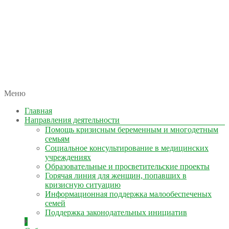
автономная некоммерческая организация
Меню
КОЛЫМА — ЗА ЖИЗНЬ
Главная
Направления деятельности
Помощь кризисным беременным и многодетным
семьям
Социальное консультирование в медицинских
учреждениях
Образовательные и просветительские проекты
Горячая линия для женщин, попавших в
кризисную ситуацию
Информационная поддержка малообеспеченых
семей
Поддержка законодательных инициатив