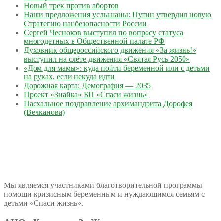
Новый трек против абортов
Наши предложения услышаны: Путин утвердил новую
Стратегию нацбезопасности России
Сергей Чесноков выступил по вопросу статуса
многодетных в Общественной палате РФ
Духовник общероссийского движения «За жизнь!»
выступил на слёте движения «Святая Русь 2050»
«Дом для мамы»: куда пойти беременной или с детьми
на руках, если некуда идти
Дорожная карта: Демография — 2035
Проект «Знайка» БП «Спаси жизнь»
Пасхальное поздравление архимандрита Дорофея
(Вечканова)
Мы являемся участниками благотворительной программы
помощи кризисным беременным и нуждающимся семьям с
детьми «Спаси жизнь».