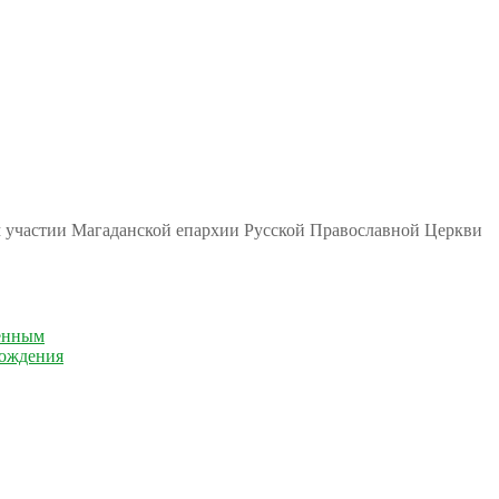
м участии Магаданской епархии Русской Православной Церкви
енным
рождения