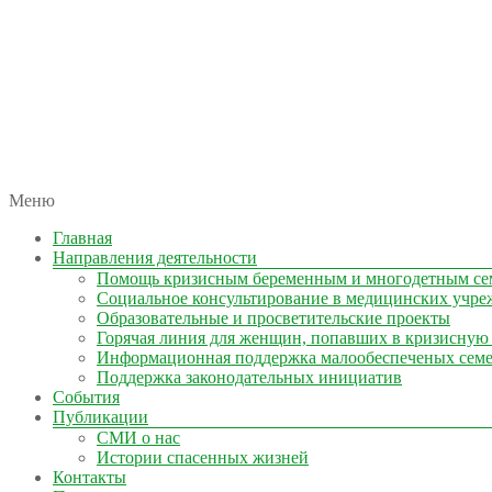
автономная некоммерческая организация
Меню
КОЛЫМА — ЗА ЖИЗНЬ
Главная
Направления деятельности
Помощь кризисным беременным и многодетным се
Социальное консультирование в медицинских учре
Образовательные и просветительские проекты
Горячая линия для женщин, попавших в кризисную
Информационная поддержка малообеспеченых сем
Поддержка законодательных инициатив
События
Публикации
СМИ о нас
Истории спасенных жизней
Контакты