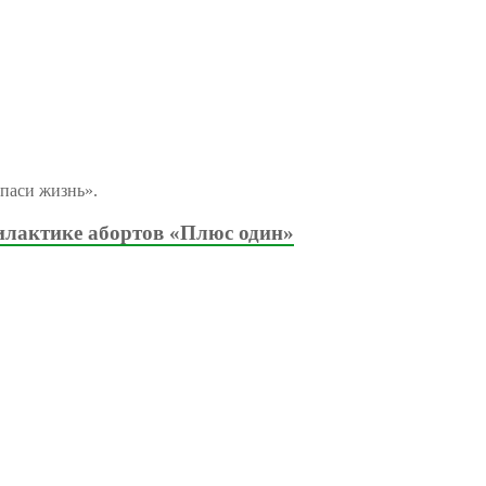
паси жизнь».
илактике абортов «Плюс один»