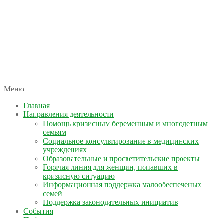
автономная некоммерческая организация
Меню
КОЛЫМА — ЗА ЖИЗНЬ
Главная
Направления деятельности
Помощь кризисным беременным и многодетным
семьям
Социальное консультирование в медицинских
учреждениях
Образовательные и просветительские проекты
Горячая линия для женщин, попавших в
кризисную ситуацию
Информационная поддержка малообеспеченых
семей
Поддержка законодательных инициатив
События