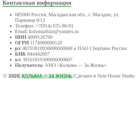
Контактная информация
685000 Россия, Магаданская обл., г. Магадан, ул.
Парковая 9/12
Телефон: +7(914) 035-90-91
Email: kolymazhizn@yandex.ru
ИНН
4909126760
ОГРН
1174900000120
р/с
40703810936000000068 в ПАО Сбербанк России
БИК
044442607
к/с
30101810300000000607
Получатель:
АНО
«Колыма — За Жизнь»
©
2026,
КОЛЫМА — ЗА ЖИЗНЬ
.
Сделано в Sirin House Studio