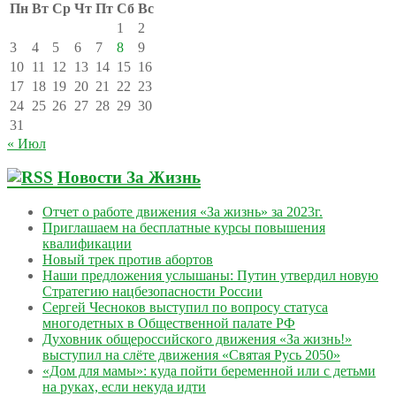
Пн
Вт
Ср
Чт
Пт
Сб
Вс
1
2
3
4
5
6
7
8
9
10
11
12
13
14
15
16
17
18
19
20
21
22
23
24
25
26
27
28
29
30
31
« Июл
Новости За Жизнь
Отчет о работе движения «За жизнь» за 2023г.
Приглашаем на бесплатные курсы повышения
квалификации
Новый трек против абортов
Наши предложения услышаны: Путин утвердил новую
Стратегию нацбезопасности России
Сергей Чесноков выступил по вопросу статуса
многодетных в Общественной палате РФ
Духовник общероссийского движения «За жизнь!»
выступил на слёте движения «Святая Русь 2050»
«Дом для мамы»: куда пойти беременной или с детьми
на руках, если некуда идти