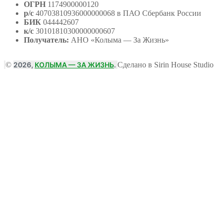
ОГРН
1174900000120
р/с
40703810936000000068 в ПАО Сбербанк России
БИК
044442607
к/с
30101810300000000607
Получатель:
АНО
«Колыма — За Жизнь»
©
2026,
КОЛЫМА — ЗА ЖИЗНЬ
.
Сделано в Sirin House Studio