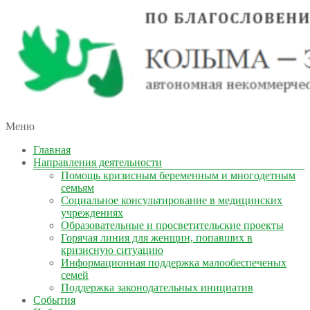
автономная некоммерческая организация
Меню
КОЛЫМА — ЗА ЖИЗНЬ
Главная
Направления деятельности
Помощь кризисным беременным и многодетным
семьям
Социальное консультирование в медицинских
учреждениях
Образовательные и просветительские проекты
Горячая линия для женщин, попавших в
кризисную ситуацию
Информационная поддержка малообеспеченых
семей
Поддержка законодательных инициатив
События