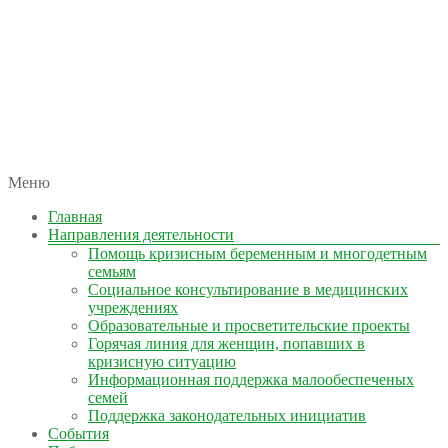
автономная некоммерческая организация
Меню
КОЛЫМА — ЗА ЖИЗНЬ
Главная
Направления деятельности
Помощь кризисным беременным и многодетным
семьям
Социальное консультирование в медицинских
учреждениях
Образовательные и просветительские проекты
Горячая линия для женщин, попавших в
кризисную ситуацию
Информационная поддержка малообеспеченых
семей
Поддержка законодательных инициатив
События