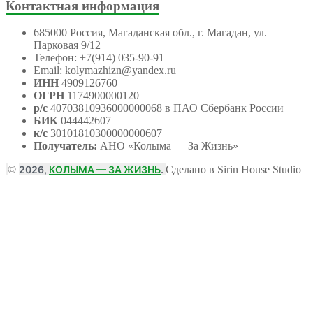
Контактная информация
685000 Россия, Магаданская обл., г. Магадан, ул.
Парковая 9/12
Телефон: +7(914) 035-90-91
Email: kolymazhizn@yandex.ru
ИНН
4909126760
ОГРН
1174900000120
р/с
40703810936000000068 в ПАО Сбербанк России
БИК
044442607
к/с
30101810300000000607
Получатель:
АНО
«Колыма — За Жизнь»
©
2026,
КОЛЫМА — ЗА ЖИЗНЬ
.
Сделано в Sirin House Studio