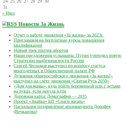
24
25
26
27
28
29
30
31
« Июл
Новости За Жизнь
Отчет о работе движения «За жизнь» за 2023г.
Приглашаем на бесплатные курсы повышения
квалификации
Новый трек против абортов
Наши предложения услышаны: Путин утвердил новую
Стратегию нацбезопасности России
Сергей Чесноков выступил по вопросу статуса
многодетных в Общественной палате РФ
Духовник общероссийского движения «За жизнь!»
выступил на слёте движения «Святая Русь 2050»
«Дом для мамы»: куда пойти беременной или с детьми
на руках, если некуда идти
Дорожная карта: Демография — 2035
Проект «Знайка» БП «Спаси жизнь»
Пасхальное поздравление архимандрита Дорофея
(Вечканова)