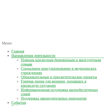
автономная некоммерческая организация
Меню
КОЛЫМА — ЗА ЖИЗНЬ
Главная
Направления деятельности
Помощь кризисным беременным и многодетным
семьям
Социальное консультирование в медицинских
учреждениях
Образовательные и просветительские проекты
Горячая линия для женщин, попавших в
кризисную ситуацию
Информационная поддержка малообеспеченых
семей
Поддержка законодательных инициатив
События