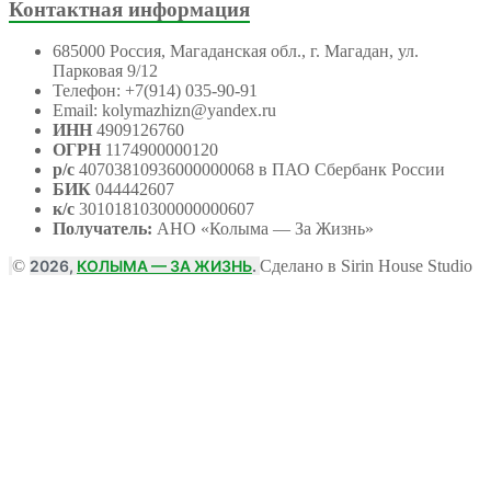
Контактная информация
685000 Россия, Магаданская обл., г. Магадан, ул.
Парковая 9/12
Телефон: +7(914) 035-90-91
Email: kolymazhizn@yandex.ru
ИНН
4909126760
ОГРН
1174900000120
р/с
40703810936000000068 в ПАО Сбербанк России
БИК
044442607
к/с
30101810300000000607
Получатель:
АНО
«Колыма — За Жизнь»
©
2026,
КОЛЫМА — ЗА ЖИЗНЬ
.
Сделано в Sirin House Studio