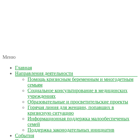
автономная некоммерческая организация
Меню
КОЛЫМА — ЗА ЖИЗНЬ
Главная
Направления деятельности
Помощь кризисным беременным и многодетным
семьям
Социальное консультирование в медицинских
учреждениях
Образовательные и просветительские проекты
Горячая линия для женщин, попавших в
кризисную ситуацию
Информационная поддержка малообеспеченых
семей
Поддержка законодательных инициатив
События