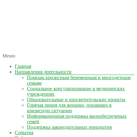
автономная некоммерческая организация
Меню
КОЛЫМА — ЗА ЖИЗНЬ
Главная
Направления деятельности
Помощь кризисным беременным и многодетным
семьям
Социальное консультирование в медицинских
учреждениях
Образовательные и просветительские проекты
Горячая линия для женщин, попавших в
кризисную ситуацию
Информационная поддержка малообеспеченых
семей
Поддержка законодательных инициатив
События