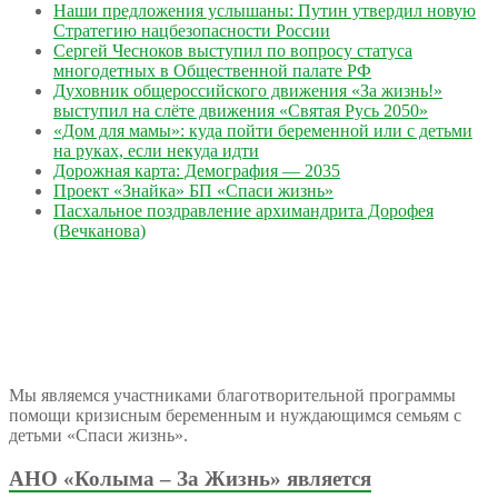
Наши предложения услышаны: Путин утвердил новую
Стратегию нацбезопасности России
Сергей Чесноков выступил по вопросу статуса
многодетных в Общественной палате РФ
Духовник общероссийского движения «За жизнь!»
выступил на слёте движения «Святая Русь 2050»
«Дом для мамы»: куда пойти беременной или с детьми
на руках, если некуда идти
Дорожная карта: Демография — 2035
Проект «Знайка» БП «Спаси жизнь»
Пасхальное поздравление архимандрита Дорофея
(Вечканова)
Мы являемся участниками благотворительной программы
помощи кризисным беременным и нуждающимся семьям с
детьми «Спаси жизнь».
АНО «Колыма – За Жизнь» является