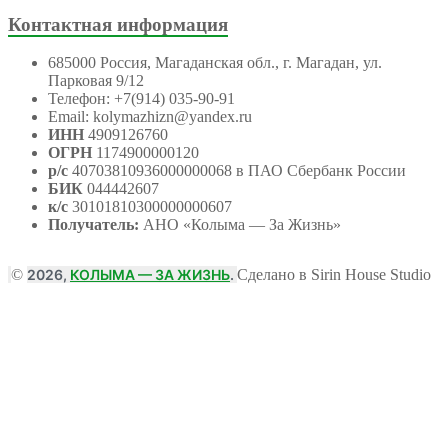
Контактная информация
685000 Россия, Магаданская обл., г. Магадан, ул.
Парковая 9/12
Телефон: +7(914) 035-90-91
Email: kolymazhizn@yandex.ru
ИНН
4909126760
ОГРН
1174900000120
р/с
40703810936000000068 в ПАО Сбербанк России
БИК
044442607
к/с
30101810300000000607
Получатель:
АНО
«Колыма — За Жизнь»
©
2026,
КОЛЫМА — ЗА ЖИЗНЬ
.
Сделано в Sirin House Studio