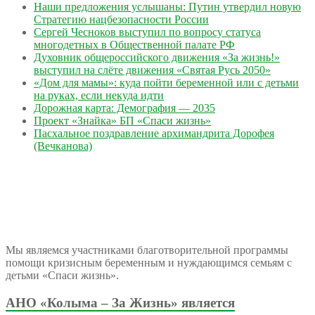
Наши предложения услышаны: Путин утвердил новую
Стратегию нацбезопасности России
Сергей Чесноков выступил по вопросу статуса
многодетных в Общественной палате РФ
Духовник общероссийского движения «За жизнь!»
выступил на слёте движения «Святая Русь 2050»
«Дом для мамы»: куда пойти беременной или с детьми
на руках, если некуда идти
Дорожная карта: Демография — 2035
Проект «Знайка» БП «Спаси жизнь»
Пасхальное поздравление архимандрита Дорофея
(Вечканова)
Мы являемся участниками благотворительной программы
помощи кризисным беременным и нуждающимся семьям с
детьми «Спаси жизнь».
АНО «Колыма – За Жизнь» является