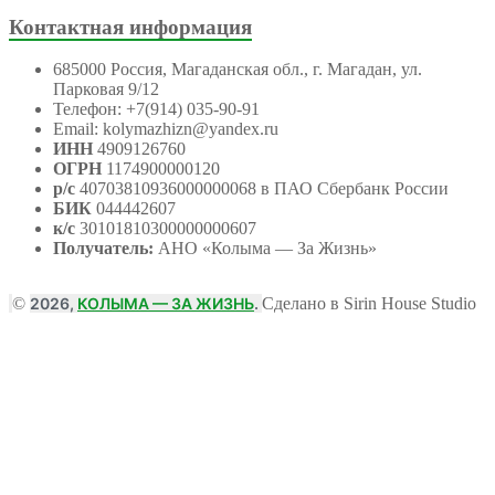
Контактная информация
685000 Россия, Магаданская обл., г. Магадан, ул.
Парковая 9/12
Телефон: +7(914) 035-90-91
Email: kolymazhizn@yandex.ru
ИНН
4909126760
ОГРН
1174900000120
р/с
40703810936000000068 в ПАО Сбербанк России
БИК
044442607
к/с
30101810300000000607
Получатель:
АНО
«Колыма — За Жизнь»
©
2026,
КОЛЫМА — ЗА ЖИЗНЬ
.
Сделано в Sirin House Studio