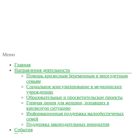
автономная некоммерческая организация
Меню
КОЛЫМА — ЗА ЖИЗНЬ
Главная
Направления деятельности
Помощь кризисным беременным и многодетным
семьям
Социальное консультирование в медицинских
учреждениях
Образовательные и просветительские проекты
Горячая линия для женщин, попавших в
кризисную ситуацию
Информационная поддержка малообеспеченых
семей
Поддержка законодательных инициатив
События