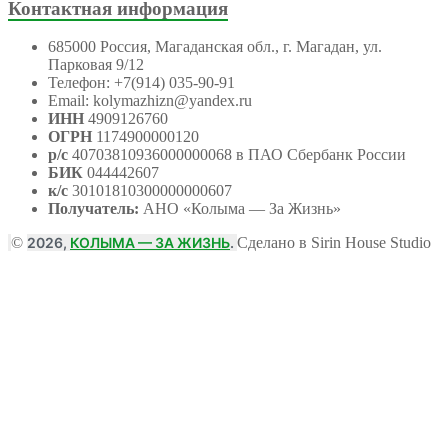
Контактная информация
685000 Россия, Магаданская обл., г. Магадан, ул.
Парковая 9/12
Телефон: +7(914) 035-90-91
Email: kolymazhizn@yandex.ru
ИНН
4909126760
ОГРН
1174900000120
р/с
40703810936000000068 в ПАО Сбербанк России
БИК
044442607
к/с
30101810300000000607
Получатель:
АНО
«Колыма — За Жизнь»
©
2026,
КОЛЫМА — ЗА ЖИЗНЬ
.
Сделано в Sirin House Studio