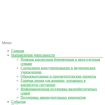
автономная некоммерческая организация
Меню
КОЛЫМА — ЗА ЖИЗНЬ
Главная
Направления деятельности
Помощь кризисным беременным и многодетным
семьям
Социальное консультирование в медицинских
учреждениях
Образовательные и просветительские проекты
Горячая линия для женщин, попавших в
кризисную ситуацию
Информационная поддержка малообеспеченых
семей
Поддержка законодательных инициатив
События