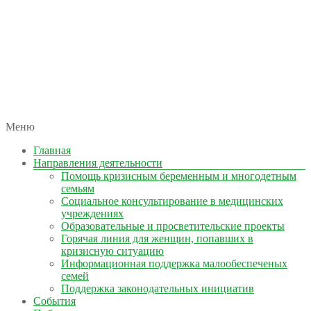
автономная некоммерческая организация
Меню
КОЛЫМА — ЗА ЖИЗНЬ
Главная
Направления деятельности
Помощь кризисным беременным и многодетным
семьям
Социальное консультирование в медицинских
учреждениях
Образовательные и просветительские проекты
Горячая линия для женщин, попавших в
кризисную ситуацию
Информационная поддержка малообеспеченых
семей
Поддержка законодательных инициатив
События