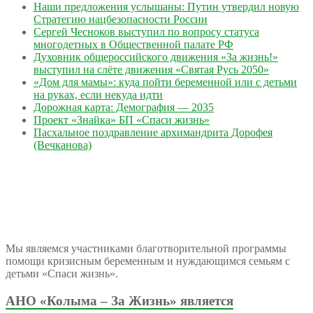
Наши предложения услышаны: Путин утвердил новую
Стратегию нацбезопасности России
Сергей Чесноков выступил по вопросу статуса
многодетных в Общественной палате РФ
Духовник общероссийского движения «За жизнь!»
выступил на слёте движения «Святая Русь 2050»
«Дом для мамы»: куда пойти беременной или с детьми
на руках, если некуда идти
Дорожная карта: Демография — 2035
Проект «Знайка» БП «Спаси жизнь»
Пасхальное поздравление архимандрита Дорофея
(Вечканова)
Мы являемся участниками благотворительной программы
помощи кризисным беременным и нуждающимся семьям с
детьми «Спаси жизнь».
АНО «Колыма – За Жизнь» является