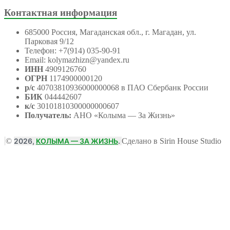
Контактная информация
685000 Россия, Магаданская обл., г. Магадан, ул.
Парковая 9/12
Телефон: +7(914) 035-90-91
Email: kolymazhizn@yandex.ru
ИНН
4909126760
ОГРН
1174900000120
р/с
40703810936000000068 в ПАО Сбербанк России
БИК
044442607
к/с
30101810300000000607
Получатель:
АНО
«Колыма — За Жизнь»
©
2026,
КОЛЫМА — ЗА ЖИЗНЬ
.
Сделано в Sirin House Studio