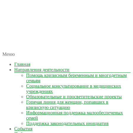
автономная некоммерческая организация
Меню
КОЛЫМА — ЗА ЖИЗНЬ
Главная
Направления деятельности
Помощь кризисным беременным и многодетным
семьям
Социальное консультирование в медицинских
учреждениях
Образовательные и просветительские проекты
Горячая линия для женщин, попавших в
кризисную ситуацию
Информационная поддержка малообеспеченых
семей
Поддержка законодательных инициатив
События