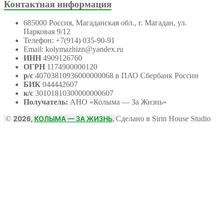
Контактная информация
685000 Россия, Магаданская обл., г. Магадан, ул.
Парковая 9/12
Телефон: +7(914) 035-90-91
Email: kolymazhizn@yandex.ru
ИНН
4909126760
ОГРН
1174900000120
р/с
40703810936000000068 в ПАО Сбербанк России
БИК
044442607
к/с
30101810300000000607
Получатель:
АНО
«Колыма — За Жизнь»
©
2026,
КОЛЫМА — ЗА ЖИЗНЬ
.
Сделано в Sirin House Studio