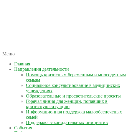
автономная некоммерческая организация
Меню
КОЛЫМА — ЗА ЖИЗНЬ
Главная
Направления деятельности
Помощь кризисным беременным и многодетным
семьям
Социальное консультирование в медицинских
учреждениях
Образовательные и просветительские проекты
Горячая линия для женщин, попавших в
кризисную ситуацию
Информационная поддержка малообеспеченых
семей
Поддержка законодательных инициатив
События