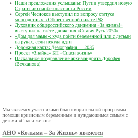
Наши предложения услышаны: Путин утвердил новую
Стратегию нацбезопасности России
Сергей Чесноков выступил по вопросу статуса
многодетных в Общественной палате РФ
Духовник общероссийского движения «За жизнь!»
выступил на слёте движения «Святая Русь 2050»
«Дом для мамы»: куда пойти беременной или с детьми
на руках, если некуда идти
Дорожная карта: Демография — 2035
Проект «Знайка» БП «Спаси жизнь»
Пасхальное поздравление архимандрита Дорофея
(Вечканова)
Мы являемся участниками благотворительной программы
помощи кризисным беременным и нуждающимся семьям с
детьми «Спаси жизнь».
АНО «Колыма – За Жизнь» является