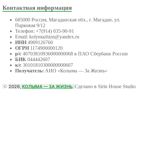
Контактная информация
685000 Россия, Магаданская обл., г. Магадан, ул.
Парковая 9/12
Телефон: +7(914) 035-90-91
Email: kolymazhizn@yandex.ru
ИНН
4909126760
ОГРН
1174900000120
р/с
40703810936000000068 в ПАО Сбербанк России
БИК
044442607
к/с
30101810300000000607
Получатель:
АНО
«Колыма — За Жизнь»
©
2026,
КОЛЫМА — ЗА ЖИЗНЬ
.
Сделано в Sirin House Studio