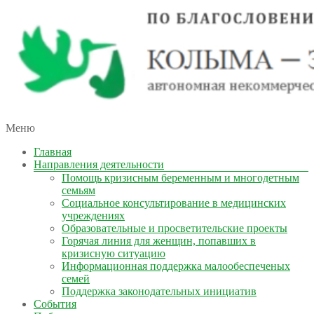
автономная некоммерческая организация
Меню
КОЛЫМА — ЗА ЖИЗНЬ
Главная
Направления деятельности
Помощь кризисным беременным и многодетным
семьям
Социальное консультирование в медицинских
учреждениях
Образовательные и просветительские проекты
Горячая линия для женщин, попавших в
кризисную ситуацию
Информационная поддержка малообеспеченых
семей
Поддержка законодательных инициатив
События