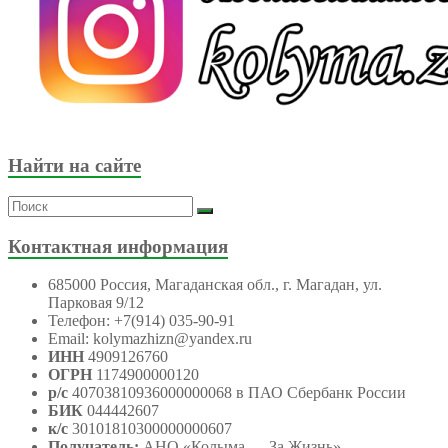
Найти на сайте
Контактная информация
685000 Россия, Магаданская обл., г. Магадан, ул.
Парковая 9/12
Телефон: +7(914) 035-90-91
Email: kolymazhizn@yandex.ru
ИНН
4909126760
ОГРН
1174900000120
р/с
40703810936000000068 в ПАО Сбербанк России
БИК
044442607
к/с
30101810300000000607
Получатель:
АНО
«Колыма — За Жизнь»