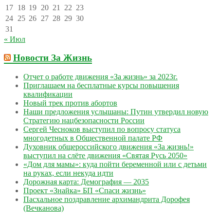
17
18
19
20
21
22
23
24
25
26
27
28
29
30
31
« Июл
Новости За Жизнь
Отчет о работе движения «За жизнь» за 2023г.
Приглашаем на бесплатные курсы повышения
квалификации
Новый трек против абортов
Наши предложения услышаны: Путин утвердил новую
Стратегию нацбезопасности России
Сергей Чесноков выступил по вопросу статуса
многодетных в Общественной палате РФ
Духовник общероссийского движения «За жизнь!»
выступил на слёте движения «Святая Русь 2050»
«Дом для мамы»: куда пойти беременной или с детьми
на руках, если некуда идти
Дорожная карта: Демография — 2035
Проект «Знайка» БП «Спаси жизнь»
Пасхальное поздравление архимандрита Дорофея
(Вечканова)