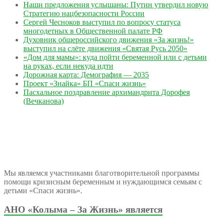
Наши предложения услышаны: Путин утвердил новую
Стратегию нацбезопасности России
Сергей Чесноков выступил по вопросу статуса
многодетных в Общественной палате РФ
Духовник общероссийского движения «За жизнь!»
выступил на слёте движения «Святая Русь 2050»
«Дом для мамы»: куда пойти беременной или с детьми
на руках, если некуда идти
Дорожная карта: Демография — 2035
Проект «Знайка» БП «Спаси жизнь»
Пасхальное поздравление архимандрита Дорофея
(Вечканова)
Мы являемся участниками благотворительной программы
помощи кризисным беременным и нуждающимся семьям с
детьми «Спаси жизнь».
АНО «Колыма – За Жизнь» является