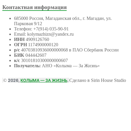
Контактная информация
685000 Россия, Магаданская обл., г. Магадан, ул.
Парковая 9/12
Телефон: +7(914) 035-90-91
Email: kolymazhizn@yandex.ru
ИНН
4909126760
ОГРН
1174900000120
р/с
40703810936000000068 в ПАО Сбербанк России
БИК
044442607
к/с
30101810300000000607
Получатель:
АНО
«Колыма — За Жизнь»
©
2026,
КОЛЫМА — ЗА ЖИЗНЬ
.
Сделано в Sirin House Studio