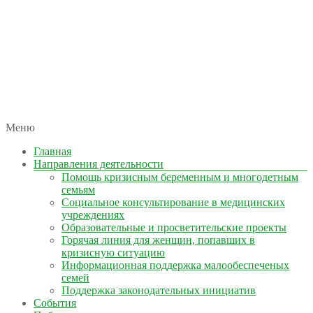
автономная некоммерческая организация
Меню
КОЛЫМА — ЗА ЖИЗНЬ
Главная
Направления деятельности
Помощь кризисным беременным и многодетным
семьям
Социальное консультирование в медицинских
учреждениях
Образовательные и просветительские проекты
Горячая линия для женщин, попавших в
кризисную ситуацию
Информационная поддержка малообеспеченых
семей
Поддержка законодательных инициатив
События