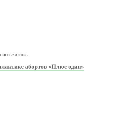
паси жизнь».
илактике абортов «Плюс один»