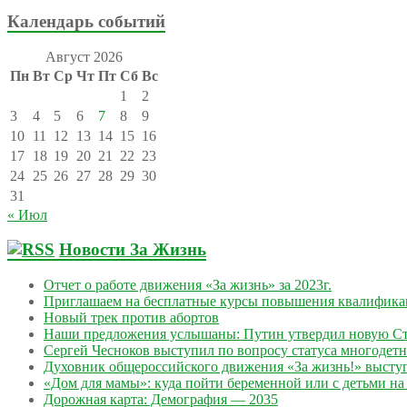
Календарь событий
Август 2026
Пн
Вт
Ср
Чт
Пт
Сб
Вс
1
2
3
4
5
6
7
8
9
10
11
12
13
14
15
16
17
18
19
20
21
22
23
24
25
26
27
28
29
30
31
« Июл
Новости За Жизнь
Отчет о работе движения «За жизнь» за 2023г.
Приглашаем на бесплатные курсы повышения квалифик
Новый трек против абортов
Наши предложения услышаны: Путин утвердил новую Ст
Сергей Чесноков выступил по вопросу статуса многодет
Духовник общероссийского движения «За жизнь!» выступ
«Дом для мамы»: куда пойти беременной или с детьми на 
Дорожная карта: Демография — 2035