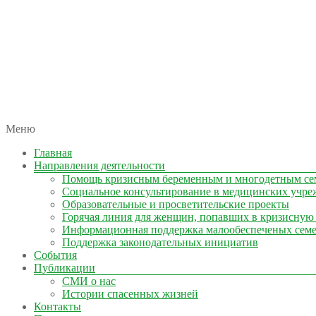
автономная некоммерческая организация
Меню
КОЛЫМА — ЗА ЖИЗНЬ
Главная
Направления деятельности
Помощь кризисным беременным и многодетным се
Социальное консультирование в медицинских учре
Образовательные и просветительские проекты
Горячая линия для женщин, попавших в кризисную
Информационная поддержка малообеспеченых сем
Поддержка законодательных инициатив
События
Публикации
СМИ о нас
Истории спасенных жизней
Контакты