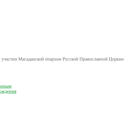
м участии Магаданской епархии Русской Православной Церкви
енным
рождения