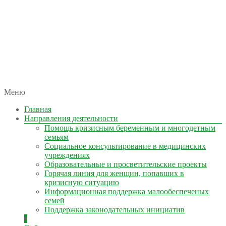
автономная некоммерческая организация
Меню
КОЛЫМА — ЗА ЖИЗНЬ
Главная
Направления деятельности
Помощь кризисным беременным и многодетным
семьям
Социальное консультирование в медицинских
учреждениях
Образовательные и просветительские проекты
Горячая линия для женщин, попавших в
кризисную ситуацию
Информационная поддержка малообеспеченых
семей
Поддержка законодательных инициатив