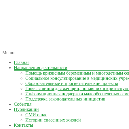
автономная некоммерческая организация
Меню
КОЛЫМА — ЗА ЖИЗНЬ
Главная
Направления деятельности
Помощь кризисным беременным и многодетным се
Социальное консультирование в медицинских учре
Образовательные и просветительские проекты
Горячая линия для женщин, попавших в кризисную
Информационная поддержка малообеспеченых сем
Поддержка законодательных инициатив
События
Публикации
СМИ о нас
Истории спасенных жизней
Контакты