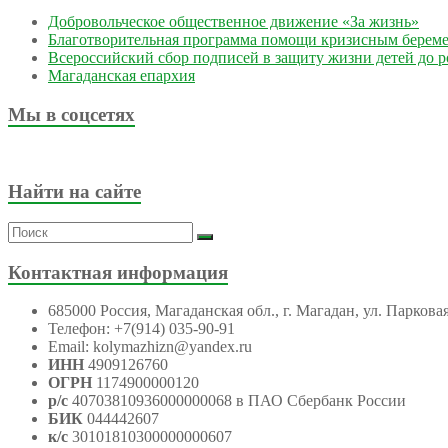
Добровольческое общественное движение «За жизнь»
Благотворительная программа помощи кризисным берем
Всероссийский сбор подписей в защиту жизни детей до 
Магаданская епархия
Мы в соцсетях
Найти на сайте
Контактная информация
685000 Россия, Магаданская обл., г. Магадан, ул. Парковая
Телефон: +7(914) 035-90-91
Email: kolymazhizn@yandex.ru
ИНН
4909126760
ОГРН
1174900000120
р/с
40703810936000000068 в ПАО Сбербанк России
БИК
044442607
к/с
30101810300000000607