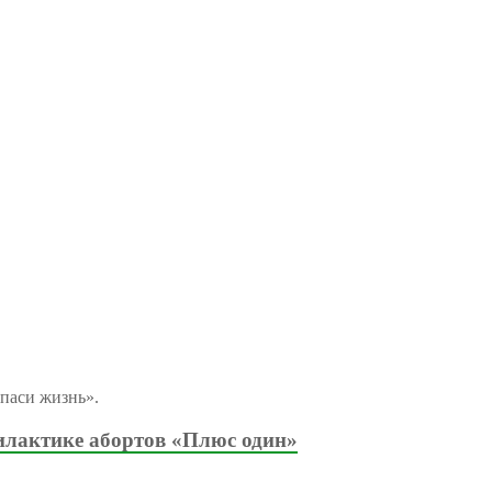
паси жизнь».
илактике абортов «Плюс один»