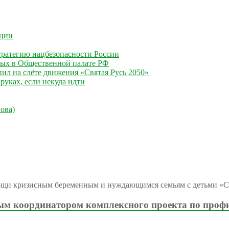
ации
ратегию нацбезопасности России
ных в Общественной палате РФ
ил на слёте движения «Святая Русь 2050»
руках, если некуда идти
ова)
ощи кризисным беременным и нуждающимся семьям с детьми «С
м координатором комплексного проекта по проф