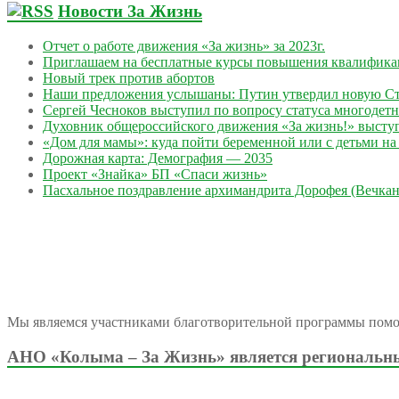
Новости За Жизнь
Отчет о работе движения «За жизнь» за 2023г.
Приглашаем на бесплатные курсы повышения квалифик
Новый трек против абортов
Наши предложения услышаны: Путин утвердил новую Ст
Сергей Чесноков выступил по вопросу статуса многодет
Духовник общероссийского движения «За жизнь!» выступ
«Дом для мамы»: куда пойти беременной или с детьми на 
Дорожная карта: Демография — 2035
Проект «Знайка» БП «Спаси жизнь»
Пасхальное поздравление архимандрита Дорофея (Вечкан
Мы являемся участниками благотворительной программы пом
АНО «Колыма – За Жизнь» является региональны