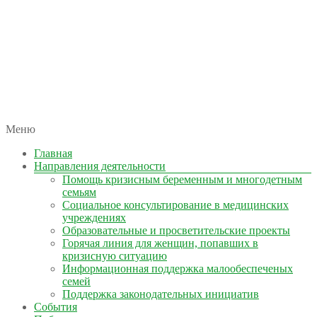
автономная некоммерческая организация
Меню
КОЛЫМА — ЗА ЖИЗНЬ
Главная
Направления деятельности
Помощь кризисным беременным и многодетным
семьям
Социальное консультирование в медицинских
учреждениях
Образовательные и просветительские проекты
Горячая линия для женщин, попавших в
кризисную ситуацию
Информационная поддержка малообеспеченых
семей
Поддержка законодательных инициатив
События