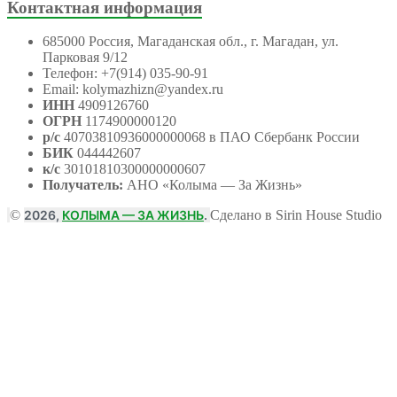
Контактная информация
685000 Россия, Магаданская обл., г. Магадан, ул.
Парковая 9/12
Телефон: +7(914) 035-90-91
Email: kolymazhizn@yandex.ru
ИНН
4909126760
ОГРН
1174900000120
р/с
40703810936000000068 в ПАО Сбербанк России
БИК
044442607
к/с
30101810300000000607
Получатель:
АНО
«Колыма — За Жизнь»
©
2026,
КОЛЫМА — ЗА ЖИЗНЬ
.
Сделано в Sirin House Studio