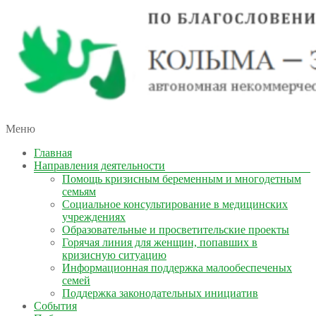
автономная некоммерческая организация
Меню
КОЛЫМА — ЗА ЖИЗНЬ
Главная
Направления деятельности
Помощь кризисным беременным и многодетным
семьям
Социальное консультирование в медицинских
учреждениях
Образовательные и просветительские проекты
Горячая линия для женщин, попавших в
кризисную ситуацию
Информационная поддержка малообеспеченых
семей
Поддержка законодательных инициатив
События