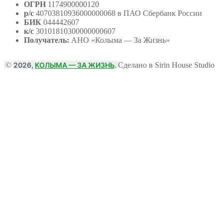
ОГРН
1174900000120
р/с
40703810936000000068 в ПАО Сбербанк России
БИК
044442607
к/с
30101810300000000607
Получатель:
АНО
«Колыма — За Жизнь»
©
2026,
КОЛЫМА — ЗА ЖИЗНЬ
.
Сделано в Sirin House Studio