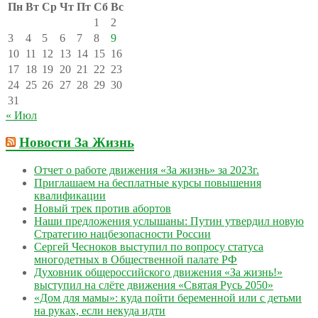
Пн
Вт
Ср
Чт
Пт
Сб
Вс
1
2
3
4
5
6
7
8
9
10
11
12
13
14
15
16
17
18
19
20
21
22
23
24
25
26
27
28
29
30
31
« Июл
Новости За Жизнь
Отчет о работе движения «За жизнь» за 2023г.
Приглашаем на бесплатные курсы повышения
квалификации
Новый трек против абортов
Наши предложения услышаны: Путин утвердил новую
Стратегию нацбезопасности России
Сергей Чесноков выступил по вопросу статуса
многодетных в Общественной палате РФ
Духовник общероссийского движения «За жизнь!»
выступил на слёте движения «Святая Русь 2050»
«Дом для мамы»: куда пойти беременной или с детьми
на руках, если некуда идти