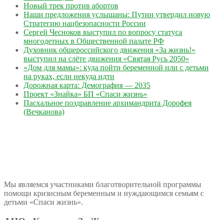
Новый трек против абортов
Наши предложения услышаны: Путин утвердил новую
Стратегию нацбезопасности России
Сергей Чесноков выступил по вопросу статуса
многодетных в Общественной палате РФ
Духовник общероссийского движения «За жизнь!»
выступил на слёте движения «Святая Русь 2050»
«Дом для мамы»: куда пойти беременной или с детьми
на руках, если некуда идти
Дорожная карта: Демография — 2035
Проект «Знайка» БП «Спаси жизнь»
Пасхальное поздравление архимандрита Дорофея
(Вечканова)
Мы являемся участниками благотворительной программы
помощи кризисным беременным и нуждающимся семьям с
детьми «Спаси жизнь».