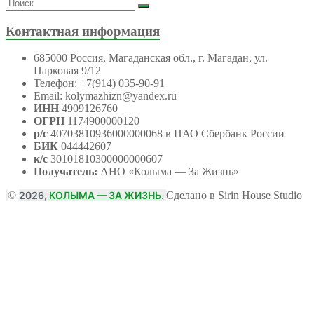
Контактная информация
685000 Россия, Магаданская обл., г. Магадан, ул.
Парковая 9/12
Телефон: +7(914) 035-90-91
Email: kolymazhizn@yandex.ru
ИНН
4909126760
ОГРН
1174900000120
р/с
40703810936000000068 в ПАО Сбербанк России
БИК
044442607
к/с
30101810300000000607
Получатель:
АНО
«Колыма — За Жизнь»
©
2026,
КОЛЫМА — ЗА ЖИЗНЬ
.
Сделано в Sirin House Studio