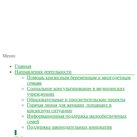
автономная некоммерческая организация
Меню
КОЛЫМА — ЗА ЖИЗНЬ
Главная
Направления деятельности
Помощь кризисным беременным и многодетным
семьям
Социальное консультирование в медицинских
учреждениях
Образовательные и просветительские проекты
Горячая линия для женщин, попавших в
кризисную ситуацию
Информационная поддержка малообеспеченых
семей
Поддержка законодательных инициатив