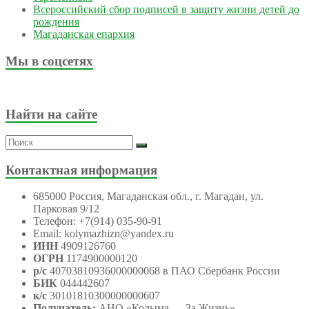
Всероссийский сбор подписей в защиту жизни детей до
рождения
Магаданская епархия
Мы в соцсетях
Найти на сайте
Контактная информация
685000 Россия, Магаданская обл., г. Магадан, ул.
Парковая 9/12
Телефон: +7(914) 035-90-91
Email: kolymazhizn@yandex.ru
ИНН
4909126760
ОГРН
1174900000120
р/с
40703810936000000068 в ПАО Сбербанк России
БИК
044442607
к/с
30101810300000000607
Получатель:
АНО
«Колыма — За Жизнь»