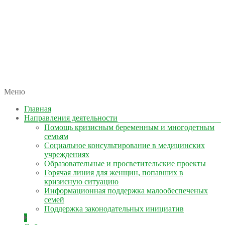
автономная некоммерческая организация
Меню
КОЛЫМА — ЗА ЖИЗНЬ
Главная
Направления деятельности
Помощь кризисным беременным и многодетным
семьям
Социальное консультирование в медицинских
учреждениях
Образовательные и просветительские проекты
Горячая линия для женщин, попавших в
кризисную ситуацию
Информационная поддержка малообеспеченых
семей
Поддержка законодательных инициатив