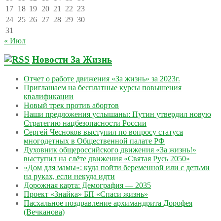
17
18
19
20
21
22
23
24
25
26
27
28
29
30
31
« Июл
Новости За Жизнь
Отчет о работе движения «За жизнь» за 2023г.
Приглашаем на бесплатные курсы повышения
квалификации
Новый трек против абортов
Наши предложения услышаны: Путин утвердил новую
Стратегию нацбезопасности России
Сергей Чесноков выступил по вопросу статуса
многодетных в Общественной палате РФ
Духовник общероссийского движения «За жизнь!»
выступил на слёте движения «Святая Русь 2050»
«Дом для мамы»: куда пойти беременной или с детьми
на руках, если некуда идти
Дорожная карта: Демография — 2035
Проект «Знайка» БП «Спаси жизнь»
Пасхальное поздравление архимандрита Дорофея
(Вечканова)