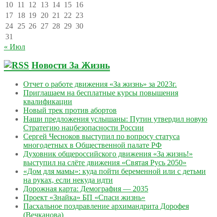
10
11
12
13
14
15
16
17
18
19
20
21
22
23
24
25
26
27
28
29
30
31
« Июл
Новости За Жизнь
Отчет о работе движения «За жизнь» за 2023г.
Приглашаем на бесплатные курсы повышения
квалификации
Новый трек против абортов
Наши предложения услышаны: Путин утвердил новую
Стратегию нацбезопасности России
Сергей Чесноков выступил по вопросу статуса
многодетных в Общественной палате РФ
Духовник общероссийского движения «За жизнь!»
выступил на слёте движения «Святая Русь 2050»
«Дом для мамы»: куда пойти беременной или с детьми
на руках, если некуда идти
Дорожная карта: Демография — 2035
Проект «Знайка» БП «Спаси жизнь»
Пасхальное поздравление архимандрита Дорофея
(Вечканова)