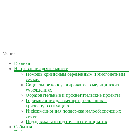
автономная некоммерческая организация
Меню
КОЛЫМА — ЗА ЖИЗНЬ
Главная
Направления деятельности
Помощь кризисным беременным и многодетным
семьям
Социальное консультирование в медицинских
учреждениях
Образовательные и просветительские проекты
Горячая линия для женщин, попавших в
кризисную ситуацию
Информационная поддержка малообеспеченых
семей
Поддержка законодательных инициатив
События