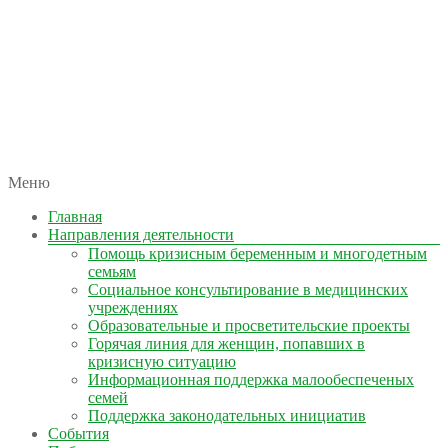
автономная некоммерческая организация
Меню
КОЛЫМА — ЗА ЖИЗНЬ
Главная
Направления деятельности
Помощь кризисным беременным и многодетным
семьям
Социальное консультирование в медицинских
учреждениях
Образовательные и просветительские проекты
Горячая линия для женщин, попавших в
кризисную ситуацию
Информационная поддержка малообеспеченых
семей
Поддержка законодательных инициатив
События