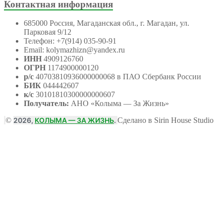
Контактная информация
685000 Россия, Магаданская обл., г. Магадан, ул.
Парковая 9/12
Телефон: +7(914) 035-90-91
Email: kolymazhizn@yandex.ru
ИНН
4909126760
ОГРН
1174900000120
р/с
40703810936000000068 в ПАО Сбербанк России
БИК
044442607
к/с
30101810300000000607
Получатель:
АНО
«Колыма — За Жизнь»
©
2026,
КОЛЫМА — ЗА ЖИЗНЬ
.
Сделано в Sirin House Studio