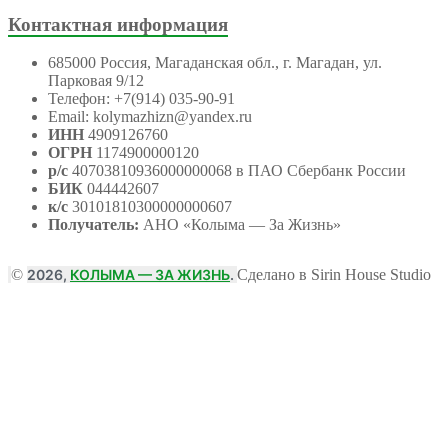
Контактная информация
685000 Россия, Магаданская обл., г. Магадан, ул.
Парковая 9/12
Телефон: +7(914) 035-90-91
Email: kolymazhizn@yandex.ru
ИНН
4909126760
ОГРН
1174900000120
р/с
40703810936000000068 в ПАО Сбербанк России
БИК
044442607
к/с
30101810300000000607
Получатель:
АНО
«Колыма — За Жизнь»
©
2026,
КОЛЫМА — ЗА ЖИЗНЬ
.
Сделано в Sirin House Studio