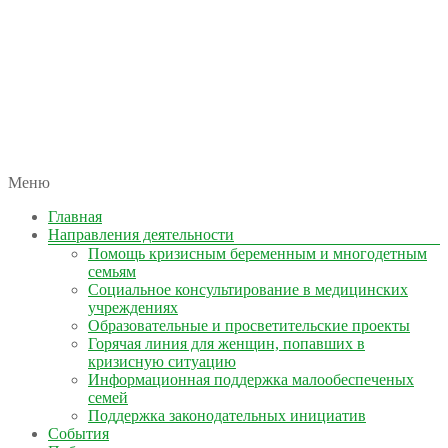
автономная некоммерческая организация
Меню
КОЛЫМА — ЗА ЖИЗНЬ
Главная
Направления деятельности
Помощь кризисным беременным и многодетным
семьям
Социальное консультирование в медицинских
учреждениях
Образовательные и просветительские проекты
Горячая линия для женщин, попавших в
кризисную ситуацию
Информационная поддержка малообеспеченых
семей
Поддержка законодательных инициатив
События