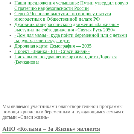
Наши предложения услышаны: Путин утвердил новую
Стратегию нацбезопасности России
Сергей Чесноков выступил по вопросу статуса
многодетных в Общественной палате РФ
Духовник общероссийского движения «За жизнь!»
выступил на слёте движения «Святая Русь 2050»
«Дом для мамы»: куда пойти беременной или с детьми
на руках, если некуда идти
Дорожная карта: Демография — 2035
Проект «Знайка» БП «Спаси жизнь»
Пасхальное поздравление архимандрита Дорофея
(Вечканова)
Мы являемся участниками благотворительной программы
помощи кризисным беременным и нуждающимся семьям с
детьми «Спаси жизнь».
АНО «Колыма – За Жизнь» является