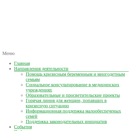
автономная некоммерческая организация
Меню
КОЛЫМА — ЗА ЖИЗНЬ
Главная
Направления деятельности
Помощь кризисным беременным и многодетным
семьям
Социальное консультирование в медицинских
учреждениях
Образовательные и просветительские проекты
Горячая линия для женщин, попавших в
кризисную ситуацию
Информационная поддержка малообеспеченых
семей
Поддержка законодательных инициатив
События