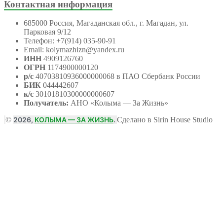
Контактная информация
685000 Россия, Магаданская обл., г. Магадан, ул.
Парковая 9/12
Телефон: +7(914) 035-90-91
Email: kolymazhizn@yandex.ru
ИНН
4909126760
ОГРН
1174900000120
р/с
40703810936000000068 в ПАО Сбербанк России
БИК
044442607
к/с
30101810300000000607
Получатель:
АНО
«Колыма — За Жизнь»
©
2026,
КОЛЫМА — ЗА ЖИЗНЬ
.
Сделано в Sirin House Studio